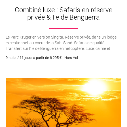
Combiné luxe : Safaris en réserve
privée & Ile de Benguerra
Le Parc Kruger en version Singita, Réserve privée, dans un lodge
exceptionnel, au coeur de la Sabi Sand. Safaris de qualité.
Transfert sur l’île de Benguerra en hélicoptère. Luxe, calme et
volupté sur l’’île de Benguerra au Mozambique. Hôtel de luxe le
9 nuits / 11 jours à partir de 8 295 € - Hors Vol
Azura . La croisière en Dhow au coucher du soleil