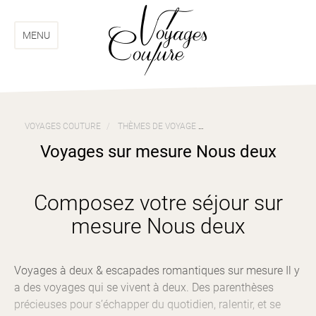
Aller
Aller
au
au
menu
contenu
MENU
VOYAGES COUTURE
THÈMES DE VOYAGE
VOYAGES SUR MESURE N
Voyages sur mesure Nous deux
Composez votre séjour sur
mesure Nous deux
Voyages à deux & escapades romantiques sur mesure Il y
a des voyages qui se vivent à deux. Des parenthèses
précieuses pour s’échapper du quotidien, ralentir, et se