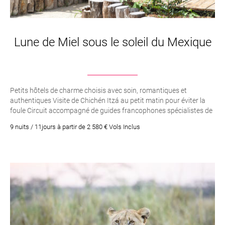
Lune de Miel sous le soleil du Mexique
Petits hôtels de charme choisis avec soin, romantiques et
authentiques Visite de Chichén Itzá au petit matin pour éviter la
foule Circuit accompagné de guides francophones spécialistes de
la culture maya Nuit dans une hacienda du XIX siècle Nage dans
9 nuits / 11jours à partir de 2 580 € Vols Inclus
un cenote secret loin du tourisme de masse Isla mujeres et sa mer
des Caraïbes