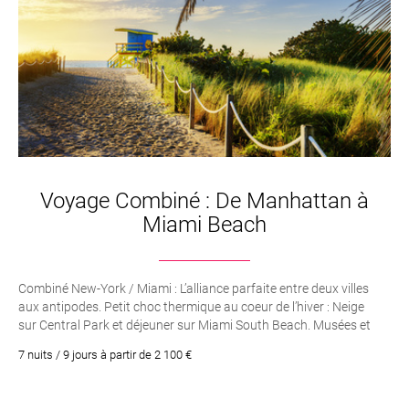
Voyage Combiné : De Manhattan à
Miami Beach
Combiné New-York / Miami : L’alliance parfaite entre deux villes
aux antipodes. Petit choc thermique au coeur de l’hiver : Neige
sur Central Park et déjeuner sur Miami South Beach. Musées et
shopping au coeur de Big Apple, et séjour balnéaire sous le soleil
7 nuits / 9 jours à partir de 2 100 €
de la Floride. Un hôtel à New York à deux pas de Central Park. Un
hôtel idéalement situé au coeur de South Beach à Miami