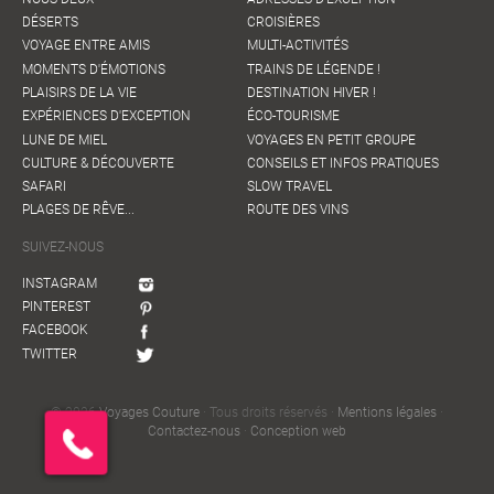
DÉSERTS
CROISIÈRES
Le temps en direct, partout dans l'île et bulletin météo marine
VOYAGE ENTRE AMIS
MULTI-ACTIVITÉS
:
MOMENTS D'ÉMOTIONS
TRAINS DE LÉGENDE !
Le point cyclone :
PLAISIRS DE LA VIE
DESTINATION HIVER !
EXPÉRIENCES D'EXCEPTION
ÉCO-TOURISME
EAU
LUNE DE MIEL
VOYAGES EN PETIT GROUPE
CULTURE & DÉCOUVERTE
CONSEILS ET INFOS PRATIQUES
SAFARI
SLOW TRAVEL
PLAGES DE RÊVE...
ROUTE DES VINS
SUIVEZ-NOUS
INSTAGRAM
PINTEREST
DANS SA VALISE
FACEBOOK
TWITTER
© 2026
Voyages Couture
· Tous droits réservés ·
Mentions légales
·
Contactez-nous
·
Conception web
DÉCALAGE HORAIRE