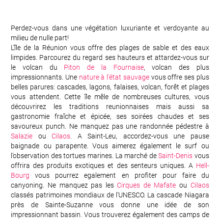
Perdez-vous dans une végétation luxuriante et verdoyante au
milieu de nulle part!
L’île de la Réunion vous offre des plages de sable et des eaux
limpides. Parcourez du regard ses hauteurs et attardez-vous sur
le volcan du
Piton de la Fournaise
, volcan des plus
impressionnants. Une
nature à l’état sauvage
vous offre ses plus
belles parures: cascades, lagons, falaises, volcan, forêt et plages
vous attendent. Cette île mêle de nombreuses cultures, vous
découvrirez les traditions reunionnaises mais aussi sa
gastronomie fraîche et épicée, ses soirées chaudes et ses
savoureux punch. Ne manquez pas une randonnée pédestre à
Salazie
ou
Cilaos
. A Saint-Leu, accordez-vous une pause
baignade ou parapente. Vous aimerez également le surf ou
l’observation des tortues marines. La marché de
Saint-Denis
vous
offrira des produits exotiques et des senteurs uniques. A
Hell-
Bourg
vous pourrez egalement en profiter pour faire du
canyoning. Ne manquez pas les
Cirques de Mafate
ou
Cilaos
classés patrimoines mondiaux de l’UNESCO. La cascade Niagara
près de Sainte-Suzanne vous donne une idée de son
impressionnant bassin. Vous trouverez également des camps de