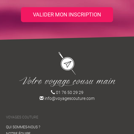
INFRASTRUCTURES ROUTIÈRES
VALIDER MON INSCRIPTION
01 76 50 29 29
info@voyagescouture.com
VOYAGES COUTURE
QUI SOMMES-NOUS ?
RISQUES NATURELS
NOTRE ÉQUIPE