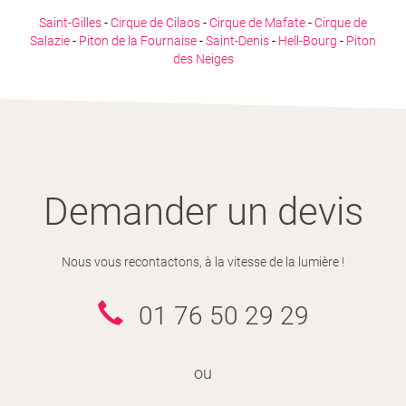
Saint-Gilles
-
Cirque de Cilaos
-
Cirque de Mafate
-
Cirque de
Salazie
-
Piton de la Fournaise
-
Saint-Denis
-
Hell-Bourg
-
Piton
des Neiges
FORMALITÉS
QUAND PARTIR À LA RÉUNION
VACCINATIONS
Demander un devis
Nous vous recontactons, à la vitesse de la lumière !
VOYAGE D'UN MINEUR
01 76 50 29 29
ou
SE PROTÉGER DES INSECTES