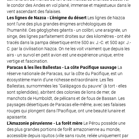
le condor des Andes en vol plané, immense et majestueux dans le
vent ascendant des falaises.
Les lignes de Nazca - L’énigme du désert
Les lignes de Nazca
sont l’une des plus grandes énigmes archéologiques de
l’humanité. Ces géoglyphes géants - un colibri, une araignée, un
singe, des lignes parfaitement droites sur des kilomètres - ont été
tracés dans la pampa désertique entre 500 av. J.-C. et 500 apr. J.-
C. par la civilisation Nazca. On ne les voit vraiment que depuis les
airs - un survol en petit avion est une expérience unique, entre
vertige et fascination.
Paracas & les îles Ballestas - La côte Pacifique sauvage
La
réserve nationale de Paracas, sur la côte du Pacifique, est un
écosystème marin d’une richesse extraordinaire. Les îles
Ballestas, surnommées les "Galápagos du pauvre" (à tort - elles
sont splendides), abritent des colonies de lions de mer, de
manchots de Humboldt, de pélicans et de fous de Bassan. Les
paysages désertiques de Paracas elle-même, avec ses falaises
rouges qui plongent dans l’Pacifique, ont une beauté lunaire et
apaisante.
L’Amazonie péruvienne - La forêt mère
Le Pérou possède une
des plus grandes portions de forêt amazonienne au monde,
accessible depuis Iquitos (ville sans route, reliée uniquement par