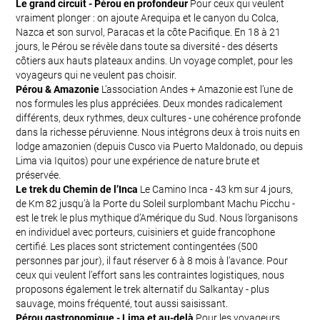
Le grand circuit - Pérou en profondeur
Pour ceux qui veulent
vraiment plonger : on ajoute Arequipa et le canyon du Colca,
Nazca et son survol, Paracas et la côte Pacifique. En 18 à 21
jours, le Pérou se révèle dans toute sa diversité - des déserts
côtiers aux hauts plateaux andins. Un voyage complet, pour les
voyageurs qui ne veulent pas choisir.
Pérou & Amazonie
L’association Andes + Amazonie est l’une de
nos formules les plus appréciées. Deux mondes radicalement
différents, deux rythmes, deux cultures - une cohérence profonde
dans la richesse péruvienne. Nous intégrons deux à trois nuits en
lodge amazonien (depuis Cusco via Puerto Maldonado, ou depuis
Lima via Iquitos) pour une expérience de nature brute et
préservée.
Le trek du Chemin de l’Inca
Le Camino Inca - 43 km sur 4 jours,
de Km 82 jusqu’à la Porte du Soleil surplombant Machu Picchu -
est le trek le plus mythique d’Amérique du Sud. Nous l’organisons
en individuel avec porteurs, cuisiniers et guide francophone
certifié. Les places sont strictement contingentées (500
personnes par jour), il faut réserver 6 à 8 mois à l’avance. Pour
ceux qui veulent l’effort sans les contraintes logistiques, nous
proposons également le trek alternatif du Salkantay - plus
sauvage, moins fréquenté, tout aussi saisissant.
Pérou gastronomique - Lima et au-delà
Pour les voyageurs