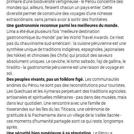
primaire d’une biodiversité vertigineuse - le Pérou concentre des
mondes qui, ailleurs, feraient chacun un pays entier. Cette
diversité permet de construire des voyages d’une richesse
extraordinaire, sans jamais avoir à sortir des frontières.
Une gastronomie reconnue parmi les meilleures du monde.
Lima a été élue plusieurs fois "meilleure destination
gastronomique du monde" par les World Travel Awards. Ce n’est
pas du chauvinisme sud-américain : la cuisine péruvienne est une
synthèse unique de traditions indigènes, espagnoles, japonaises
(les Nikkei) et chinoises (les Chifa) qui produit des saveurs
absolument uniques. Le ceviche, le lomo saltado, l’aji de gallina, le
tiradito - la gastronomie péruvienne est une raison de voyage en
soi.
Des peuples vivants, pas un folklore figé.
Les communautés
andines du Pérou ne sont pas des reconstitutions pour touristes.
Les Quechuas et les Aymaras perpetuent des traditions agricoles,
artisanales et spirituelles millénaires - pas dans des musées, mais
dans leur quotidien. Une rencontre avec une famille de
tisserandes sur les îles du lac Titicaca, une cérémonie de
gratitude à la Pachamama dans un village de la Vallée Sacrée -
ces moments d’humanité partagée sont ce qui reste, longtemps
après.
Une sécurité bien supérieure à sa réputation.
Le Pérou a