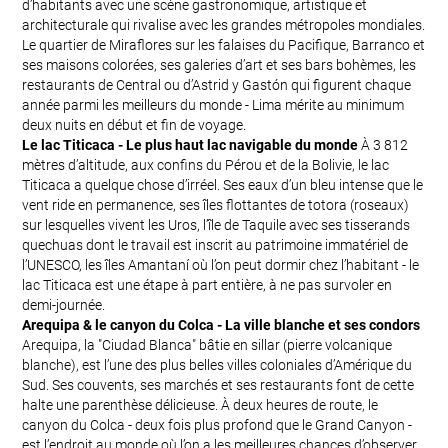
d’habitants avec une scène gastronomique, artistique et
architecturale qui rivalise avec les grandes métropoles mondiales.
Le quartier de Miraflores sur les falaises du Pacifique, Barranco et
ses maisons colorées, ses galeries d’art et ses bars bohèmes, les
restaurants de Central ou d’Astrid y Gastón qui figurent chaque
année parmi les meilleurs du monde - Lima mérite au minimum
deux nuits en début et fin de voyage.
Le lac Titicaca - Le plus haut lac navigable du monde
À 3 812
mètres d’altitude, aux confins du Pérou et de la Bolivie, le lac
Titicaca a quelque chose d’irréel. Ses eaux d’un bleu intense que le
vent ride en permanence, ses îles flottantes de totora (roseaux)
sur lesquelles vivent les Uros, l’île de Taquile avec ses tisserands
quechuas dont le travail est inscrit au patrimoine immatériel de
l’UNESCO, les îles Amantaní où l’on peut dormir chez l’habitant - le
lac Titicaca est une étape à part entière, à ne pas survoler en
demi-journée.
Arequipa & le canyon du Colca - La ville blanche et ses condors
Arequipa, la "Ciudad Blanca" bâtie en sillar (pierre volcanique
blanche), est l’une des plus belles villes coloniales d’Amérique du
Sud. Ses couvents, ses marchés et ses restaurants font de cette
halte une parenthèse délicieuse. À deux heures de route, le
canyon du Colca - deux fois plus profond que le Grand Canyon -
est l’endroit au monde où l’on a les meilleures chances d’observer