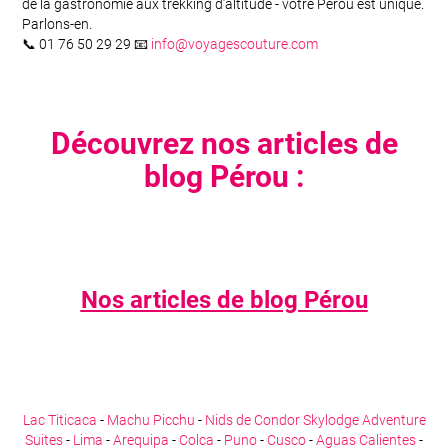
de la gastronomie aux trekking d’altitude - votre Pérou est unique.
Parlons-en.
📞 01 76 50 29 29 📧
info@voyagescouture.com
Découvrez nos articles de
blog Pérou :
Nos articles de blog Pérou
Lac Titicaca
-
Machu Picchu
-
Nids de Condor Skylodge Adventure
Suites
-
Lima
-
Arequipa
-
Colca
-
Puno
-
Cusco
-
Aguas Calientes
-