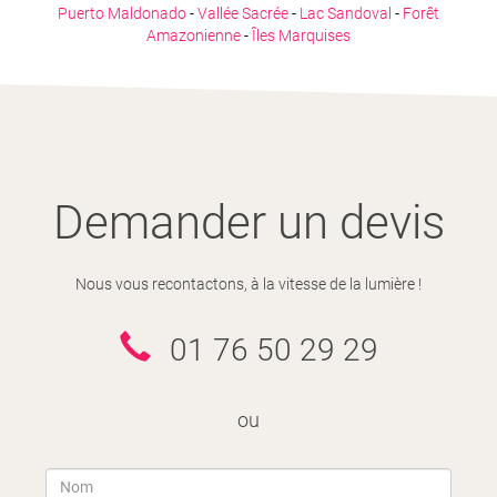
Puerto Maldonado
-
Vallée Sacrée
-
Lac Sandoval
-
Forêt
Amazonienne
-
Îles Marquises
FORMALITÉS
QUAND PARTIR AU PÉROU :
VACCINATIONS
PASSEPORT
Demander un devis
Mai à octobre — La saison sèche (idéale pour les Andes)
Nous vous recontactons, à la vitesse de la lumière !
VISA
01 76 50 29 29
VACCINS CONSEILLÉS
Juin à août — Le cœur de la saison sèche
ou
Consulat du Pérou en France .
MALADIES TRANSMISES PAR LES MOUSTIQUES