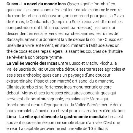
Cusco - La navel du monde inca
Qusqu
signifie "nombril" en
quechua. Les Incas considéraient leur capitale comme le centre
du monde - et en la découvrant, on comprend pourquoi. La Plaza
de Armas, le Qorikancha (temple du Soleil recouvert d’or dont les
conquistadors ont bâti un couvent par-dessus), les rues qui
descendent en escalier vers les marchés animés, les ruines de
Sacsayhuamán qui dominent la ville depuis la colline - Cusco est
une ville à vivre lentement, en s’acclimatant à l’altitude avec un
thé de coca et des repas légers, laissant les couches de l’histoire
se révéler à son propre rythme.
La Vallée Sacrée des Incas
Entre Cusco et Machu Picchu, la
Vallée Sacrée du Río Urubamba déroule ses terrasses agricoles et
ses sites archéologiques dans un paysage d’une douceur
extraordinaire. Pisac et son marché artisanal du dimanche,
Ollantaytambo et sa forteresse inca monumentale encore
debout, Moray et ses terrasses circulaires concentriques qui
servaient d’laboratoire agricole, les salines de Maras qui
fonctionnent depuis l’époque inca - la Vallée Sacrée mérite deux
jours complets, à pied ou à cheval pour les amateurs d’équitation.
Lima - La ville qui réinvente la gastronomie mondiale
Lima est
souvent sous-estimée comme simple étape d’arrivée. C’est une
erreur. La capitale péruvienne est une ville de 10 millions