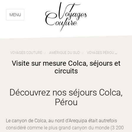
Aller
Aller
au
au
menu
contenu
MENU
VOYAGES COUTURE
AMÉRIQUE DU SUD
VOYAGES PÉROU
VISIT
Visite sur mesure Colca, séjours et
circuits
Découvrez nos séjours Colca,
Pérou
Le canyon de Colca, au nord d’Arequipa était autrefois
considéré comme le plus grand canyon du monde (3 200