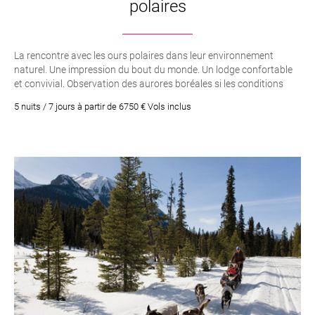
polaires
La rencontre avec les ours polaires dans leur environnement
naturel. Une impression du bout du monde. Un lodge confortable
et convivial. Observation des aurores boréales si les conditions
climatiques le permettent Dates de départ disponibles 2023 : Du
5 nuits / 7 jours à partir de 6750 € Vols inclus
10 au 15 octobreDu 13 au 18 octobreDu 16 au 21 octobreDu 22
au 27 octobreDu 25 au 30 octobreDu 31 octobre au 5
novembreDu 06 au 11 novembreDu 9 au 14 novembreDu 12 au 17
novembre