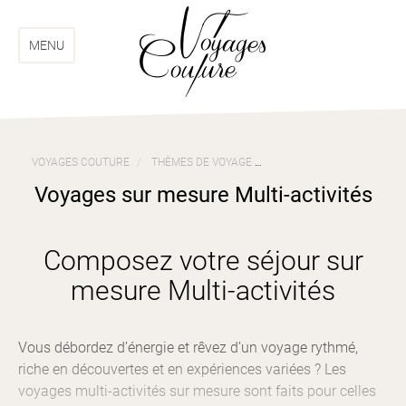
Aller
Aller
au
au
menu
contenu
MENU
VOYAGES COUTURE
THÈMES DE VOYAGE
VOYAGES SUR MESURE MUL
Voyages sur mesure Multi-activités
Composez votre séjour sur
mesure Multi-activités
Vous débordez d’énergie et rêvez d’un voyage rythmé,
riche en découvertes et en expériences variées ? Les
voyages multi-activités sur mesure sont faits pour celles