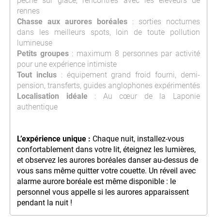
pêche sur glace, rencontres avec les éleveurs de
rennes
Chasse aux aurores boréales
: sorties nocturnes
dans les meilleurs spots, loin de toute pollution
lumineuse
Petits groupes
: maximum 8 personnes par activité
pour une expérience intimiste
Tout inclus
: équipement grand froid fourni, demi-
pension, transferts, guides anglophones expérimentés
Localisation idéale
: Au cœur de la Laponie
authentique
L’expérience unique :
Chaque nuit, installez-vous
confortablement dans votre lit, éteignez les lumières,
et observez les aurores boréales danser au-dessus de
vous sans même quitter votre couette. Un réveil avec
alarme aurore boréale est même disponible : le
personnel vous appelle si les aurores apparaissent
pendant la nuit !