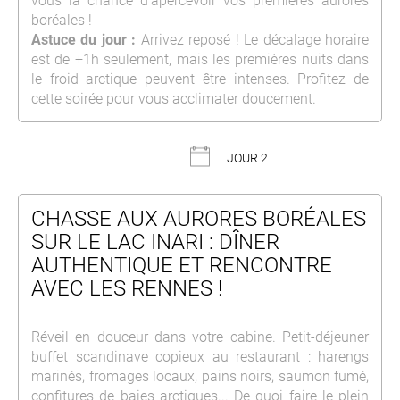
vous la chance d’apercevoir vos premières aurores
boréales !
Astuce du jour :
Arrivez reposé ! Le décalage horaire
est de +1h seulement, mais les premières nuits dans
le froid arctique peuvent être intenses. Profitez de
cette soirée pour vous acclimater doucement.
JOUR 2
CHASSE AUX AURORES BORÉALES
SUR LE LAC INARI : DÎNER
AUTHENTIQUE ET RENCONTRE
AVEC LES RENNES !
Réveil en douceur dans votre cabine. Petit-déjeuner
buffet scandinave copieux au restaurant : harengs
marinés, fromages locaux, pains noirs, saumon fumé,
confitures de baies arctiques... De quoi faire le plein