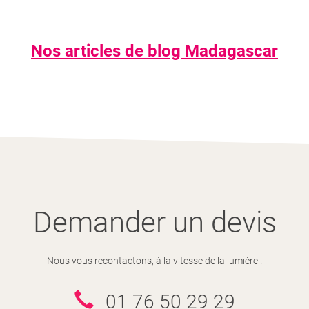
Nos articles de blog Madagascar
FORMALITÉS
QUAND PARTIR
VACCINATIONS
Demander un devis
VISA
Nous vous recontactons, à la vitesse de la lumière !
01 76 50 29 29