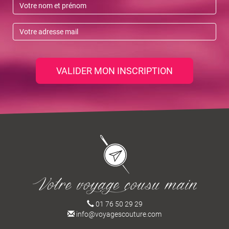
DÉCALAGE HORAIRE
https://www.service-
public.fr/particuliers/vosdroits/F15392
VALIDER MON INSCRIPTION
US ET COUTÛMES
01 76 50 29 29
info@voyagescouture.com