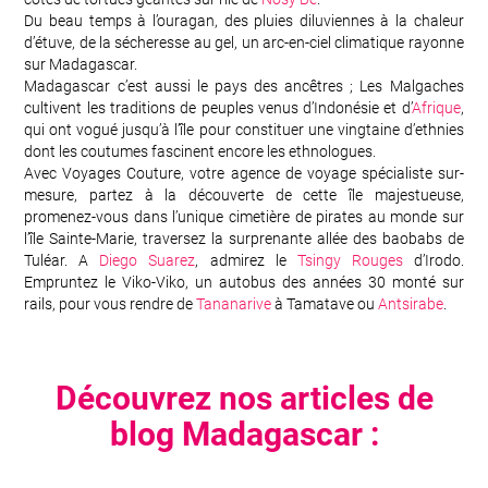
Du beau temps à l’ouragan, des pluies diluviennes à la chaleur
d’étuve, de la sécheresse au gel, un arc-en-ciel climatique rayonne
sur Madagascar.
Madagascar c’est aussi le pays des ancêtres ; Les Malgaches
cultivent les traditions de peuples venus d’Indonésie et d’
Afrique
,
qui ont vogué jusqu’à l’île pour constituer une vingtaine d’ethnies
dont les coutumes fascinent encore les ethnologues.
Avec Voyages Couture, votre agence de voyage spécialiste sur-
mesure, partez à la découverte de cette île majestueuse,
promenez-vous dans l’unique cimetière de pirates au monde sur
l’île Sainte-Marie, traversez la surprenante allée des baobabs de
Tuléar. A
Diego Suarez
, admirez le
Tsingy Rouges
d’Irodo.
Empruntez le Viko-Viko, un autobus des années 30 monté sur
rails, pour vous rendre de
Tananarive
à Tamatave ou
Antsirabe
.
Découvrez nos articles de
blog Madagascar :