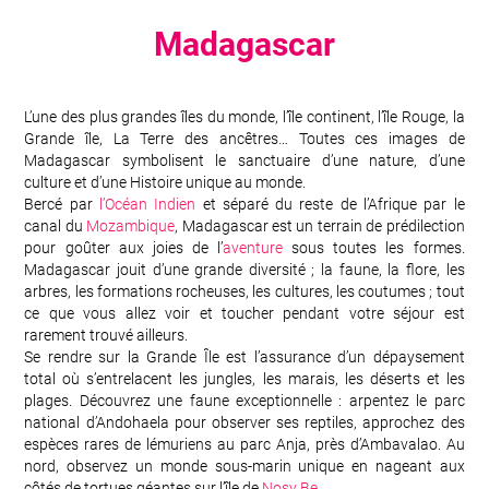
Madagascar
L’une des plus grandes îles du monde, l’île continent, l’île Rouge, la
Grande île, La Terre des ancêtres… Toutes ces images de
Madagascar symbolisent le sanctuaire d’une nature, d’une
culture et d’une Histoire unique au monde.
Bercé par
l’Océan Indien
et séparé du reste de l’Afrique par le
canal du
Mozambique
, Madagascar est un terrain de prédilection
pour goûter aux joies de l’
aventure
sous toutes les formes.
Madagascar jouit d’une grande diversité ; la faune, la flore, les
arbres, les formations rocheuses, les cultures, les coutumes ; tout
ce que vous allez voir et toucher pendant votre séjour est
rarement trouvé ailleurs.
Se rendre sur la Grande Île est l’assurance d’un dépaysement
total où s’entrelacent les jungles, les marais, les déserts et les
plages. Découvrez une faune exceptionnelle : arpentez le parc
national d’Andohaela pour observer ses reptiles, approchez des
espèces rares de lémuriens au parc Anja, près d’Ambavalao. Au
nord, observez un monde sous-marin unique en nageant aux
côtés de tortues géantes sur l’île de
Nosy Be
.