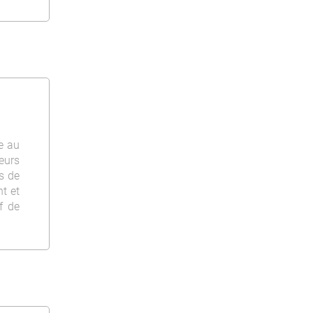
ée au
eurs
as de
t et
f de