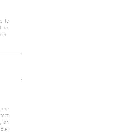
e le
né,
ies.
 une
rmet
 les
hôtel