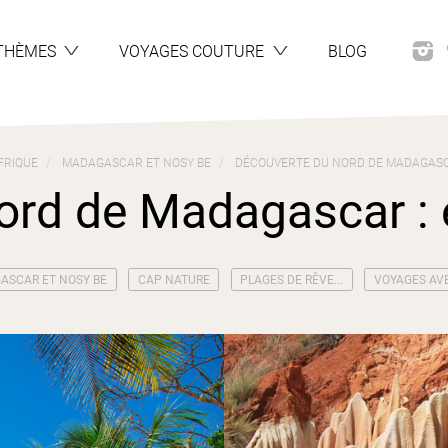
THÈMES
VOYAGES COUTURE
BLOG
FRIQUE
MADAGASCAR ET NOSY BE
DÉCOUVERTE DU NORD DE MADAGASCA
ord de Madagascar : e
ASCAR ET NOSY BE
CAP NATURE
PLAGES DE RÊVE...
VOYAGES AV