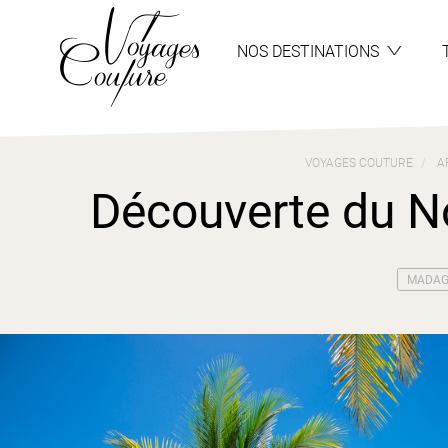
Aller
Aller
au
au
menu
contenu
NOS DESTINATIONS
VOYAGES COUTURE
A
Découverte du N
MADAG