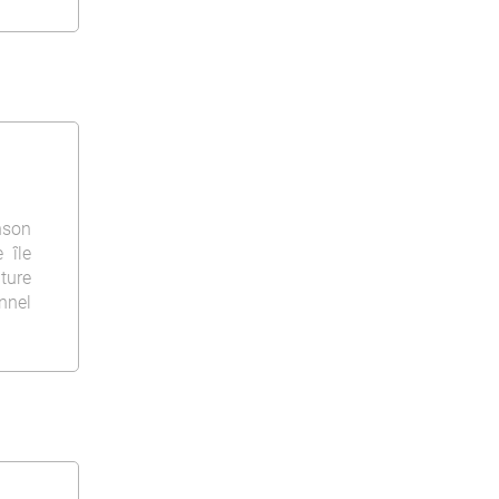
nson
 île
ature
onnel