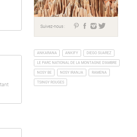
Suivez-nous :
ANKARANA
ANKIFY
DIEGO SUAREZ
LE PARC NATIONAL DE LA MONTAGNE D’AMBRE
NOSY BE
NOSY IRANJA
RAMENA
TSINGY ROUGES
tant