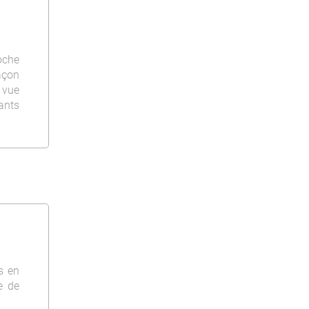
oche
açon
 vue
ants
s en
e de