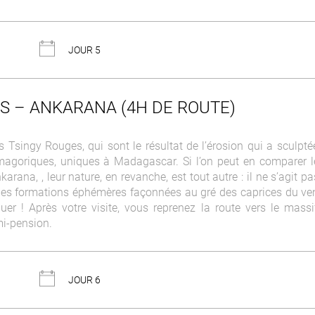
JOUR 5
ES – ANKARANA (4H DE ROUTE)
es Tsingy Rouges, qui sont le résultat de l’érosion qui a sculpt
agoriques, uniques à Madagascar. Si l’on peut en comparer l
arana, , leur nature, en revanche, est tout autre : il ne s’agit p
s formations éphémères façonnées au gré des caprices du ven
r ! Après votre visite, vous reprenez la route vers le massi
mi-pension.
JOUR 6