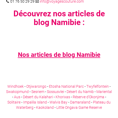
📞 01 76 50 29 29 📧
info@voyagescouture.com
Découvrez nos articles de
blog Namibie :
Nos articles de blog
Namibie
Windhoek
-
Otjiwarongo
-
Etosha National Parc
-
Twyfelfontein
-
Swakopmund
-
Sesriem
-
Sossusvlei
-
Désert du Namib
-
Mariental
-
Aus
-
Désert du Kalahari
-
Khorixas
-
Réserve d’Okonjima
-
Solitaire
-
Impalila Island
-
Walvis Bay
-
Damaraland
-
Plateau du
Waterberg
-
Kaokoland
-
Little Ongava Game Reserve