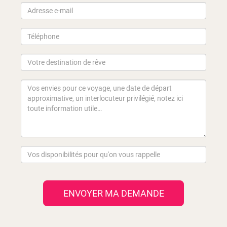
https://www.service-
public.fr/particuliers/vosdroits/F15392
Sossusvlei toute l'année
Notre conseil d'experts :
Si vous ne pouvez
choisir qu'une période, juillet-septembre réunit
toutes les conditions — idéal pour Etosha,
parfait pour Sossusvlei, agréable partout. Si
vous visez un budget plus serré ou la
tranquillité, janvier-mars vous réserve des
surprises magnifiques, notamment dans le
désert.
ENVOYER MA DEMANDE