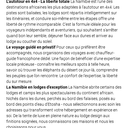
L’autotour en 4x4 - La liberté totale
La Namibie est l’une des
destinations africaines les plus adaptées à l’autotour en 4x4. Les
pistes sont balisées, les lodges sont répartis intelligemment sur
les itinéraires, et conduire soi-même entre les étapes offre une
liberté de rythme incomparable. C’est la formule idéale pour les
voyageurs indépendants et aventuriers, qui souhaitent s’arrêter
quand bon leur semble, déjeuner face aux dunes et arriver au
lodge au coucher du soleil.
Le voyage guidé en privatif
Pour ceux qui préfèrent être
accompagnés, nous organisons des voyages avec chauffeur-
guide francophone dédié. Une façon de bénéficier d’une expertise
locale précieuse - connaître les meilleurs spots à telle heure,
savoir où trouver les éléphants du désert ce jour-là, comprendre
les peuples que l’on rencontre. Le confort de l’expertise, la liberté
du sur mesure.
La Namibie en lodges d’exception
La Namibie abrite certains des
lodges et camps les plus spectaculaires du continent africain.
Nichés dans les dunes, perchés au bord des falaises, posés au
bord des points d’eau d’Etosha - nous sélectionnons avec soin les
adresses qui transforment votre hébergement en expérience en
soi. De la tente de luxe en pleine nature au lodge design aux
finitions soignées, nous connaissons ces maisons et nous les
choisissons pour vous.