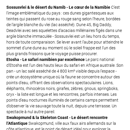
Sossusvlei & le désert du Namib - Le cœur de la Namibie
C’est
l’image emblématique du pays : ces dunes gigantesques aux
teintes qui passent du rose au rouge sang selon l’heure, bordées
de l’argile blanche du vlei (lac asséché). Dune 45, Big Daddy,
Deadvlei avec ses squelettes d’acacias millénaires figés dans une
argile blanche immaculée - Sossusvlei est un lieu hors du temps,
hors de toute comparaison. Se lever avant l’aube pour atteindre le
sommet d’une dune au moment où le soleil frappe est l’un des
plus grands frissons que le voyage puisse procurer.
Etosha - Le safari namibien par excellence
Le parc national
d’Etosha est l’un des hauts lieux du safari en Afrique australe. Son
pan - un lac salé asséché de 4 800 km² visible depuis l’espace -
crée un écosystème unique où la faune se concentre autour des
points d’eau, offrant des observations spectaculaires. Lions,
éléphants, rhinocéros noirs, girafes, zèbres, gnous, springboks,
oryx - la liste est longue et les rencontres, parfois intenses. Les
points d’eau nocturnes illuminés de certains camps permettent
d’observer la vie sauvage toute la nuit, depuis une terrasse. Un
spectacle à nul autre pareil.
Swakopmund & la Skeleton Coast - Le désert rencontre
l’Atlantique
Swakopmund, ville aux faux airs allemands sur la
côte atlantique, est le point de départ idéal pour explorer la