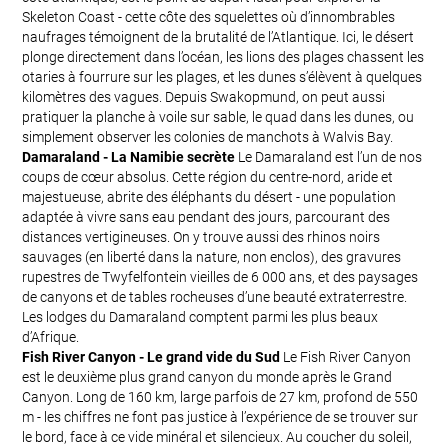
Skeleton Coast - cette côte des squelettes où d’innombrables
naufrages témoignent de la brutalité de l’Atlantique. Ici, le désert
plonge directement dans l’océan, les lions des plages chassent les
otaries à fourrure sur les plages, et les dunes s’élèvent à quelques
kilomètres des vagues. Depuis Swakopmund, on peut aussi
pratiquer la planche à voile sur sable, le quad dans les dunes, ou
simplement observer les colonies de manchots à Walvis Bay.
Damaraland - La Namibie secrète
Le Damaraland est l’un de nos
coups de cœur absolus. Cette région du centre-nord, aride et
majestueuse, abrite des éléphants du désert - une population
adaptée à vivre sans eau pendant des jours, parcourant des
distances vertigineuses. On y trouve aussi des rhinos noirs
sauvages (en liberté dans la nature, non enclos), des gravures
rupestres de Twyfelfontein vieilles de 6 000 ans, et des paysages
de canyons et de tables rocheuses d’une beauté extraterrestre.
Les lodges du Damaraland comptent parmi les plus beaux
d’Afrique.
Fish River Canyon - Le grand vide du Sud
Le Fish River Canyon
est le deuxième plus grand canyon du monde après le Grand
Canyon. Long de 160 km, large parfois de 27 km, profond de 550
m - les chiffres ne font pas justice à l’expérience de se trouver sur
le bord, face à ce vide minéral et silencieux. Au coucher du soleil,