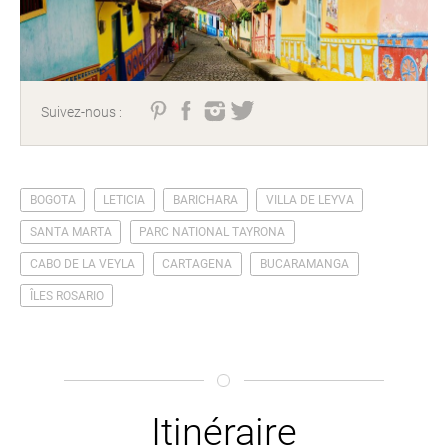
Suivez-nous :
BOGOTA
LETICIA
BARICHARA
VILLA DE LEYVA
SANTA MARTA
PARC NATIONAL TAYRONA
CABO DE LA VEYLA
CARTAGENA
BUCARAMANGA
ÎLES ROSARIO
Itinéraire