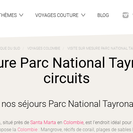
THÈMES
VOYAGES COUTURE
BLOG
QUE DU SUD
VOYAGES COLOMBIE
VISITE SUR MESURE PARC NATIONAL TA
ure Parc National Tayr
circuits
nos séjours Parc National Tayron
, situé près de
Santa Marta
en
Colombie
, est l’endroit idéal pour
ropose la
Colombie
: Mangrove, récifs de corail, plages de sables 