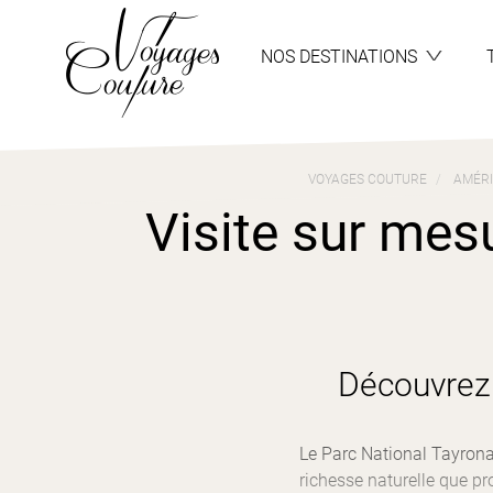
Aller
Aller
au
au
menu
contenu
NOS DESTINATIONS
VOYAGES COUTURE
AMÉRI
Visite sur mes
Découvrez 
Le Parc National Tayrona
richesse naturelle que p