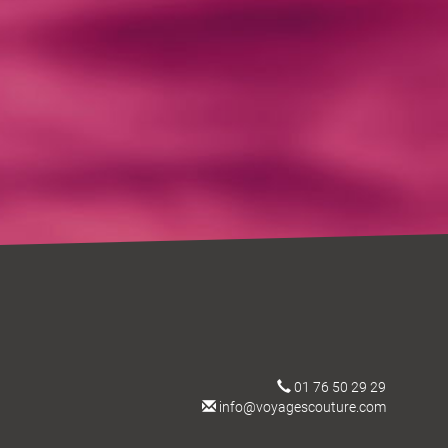
01 76 50 29 29
info@voyagescouture.com