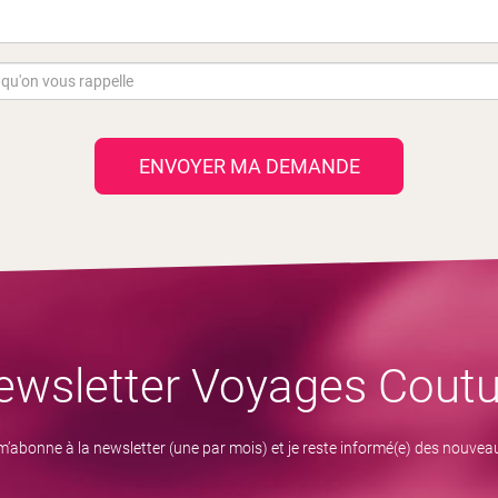
ENVOYER MA DEMANDE
ewsletter Voyages Coutu
m’abonne à la newsletter (une par mois) et je reste informé(e) des nouvea