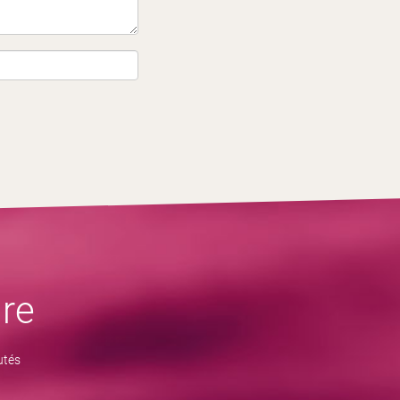
re
utés