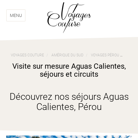
Aller
Aller
au
au
menu
contenu
MENU
VOYAGES COUTURE
AMÉRIQUE DU SUD
VOYAGES PÉROU
VISIT
Visite sur mesure Aguas Calientes,
séjours et circuits
Découvrez nos séjours Aguas
Calientes, Pérou