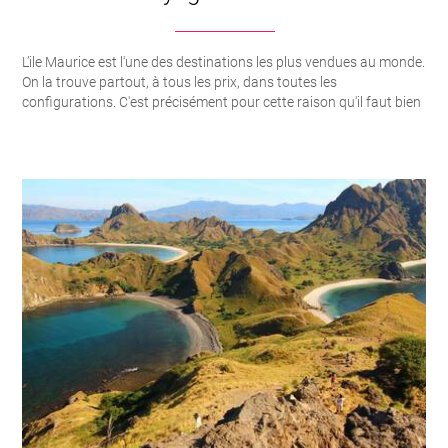
L’ile Maurice est l'une des destinations les plus vendues au monde. On la trouve partout, à tous les prix, dans toutes les configurations. C'est précisément pour cette raison qu'il faut bien la préparer. Entre deux hôtels affichant le même nombre d'étoiles, il peut y avoir l'écart d'un séjour réussi à un séjour gâché. Notre métier, c'est d'éviter le second, et de transformer le premier en un voyage dont vous parlerez encore dans dix ans. Voyages Couture travaille l’ile Maurice depuis l'ouverture de l'agence. Nous y allons régulièrement, nous connaissons les hôtels de l'intérieur, nous savons lesquels recommander, lesquels écarter, et surtout à qui les recommander.Une connaissance réelle du terrain Maurice n'est pas une île que l'on découvre depuis un site internet. La côte nord ne ressemble pas à la côte est. Le sud n'a pas le même rythme que l'ouest. Les hôtels d'une même catégorie peuvent offrir des expériences radicalement différentes selon leur orientation, la qualité du lagon devant leur plage, la composition de leur clientèle, la philosophie de leur direction. Nous parcourons l'île pour vérifier ces choses. Nous testons les chambres, les restaurants, les spas, les expériences proposées. Nous parlons aux directeurs, aux concierges, aux guides locaux. Ce que nous vous transmettons, ce n'est pas une fiche commerciale, c'est un avis travaillé sur le terrain.L'hôtellerie mauricienne, notre vraie expertise Maurice abrite certaines des plus belles maisons de l'océan Indien. Nous les connaissons toutes, et nous y avons nos préférences. Au Royal Palm Beachcomber de Grand Baie, l'élégance d'un palace historique posé face à un lagon turquoise, avec une institution gastronomique signée Vie. Au One&Only Le Saint Géran, l'une des plus belles plages de l'île étirée sur une presqu'île privée, et un service qui se rappelle de votre prénom dès le second jour. Au Constance Le Prince Maurice, l'intimité d'un hôtel adults welcome où l'on dîne sur un restaurant flottant au-dessus d'un bras de mer. Au Shangri-La Le Touessrok, l'accès direct à l'Île aux Cerfs en bateau depuis le ponton de l'hôtel. Au Four Seasons Anahita, des villas avec piscine privée donnant sur le lagon, et l'un des plus beaux golfs de l'océan Indien. Au LUX Le Morne*, l'une de nos adresses préférées sur l'île, la silhouette spectaculaire du Morne classé à l'UNESCO en arrière-plan, une plage immense et préservée, et l'un des meilleurs spots de kitesurf au monde devant l'hôtel. L'ambiance y est jeune, élégante, raffinée sans être guindée. Pour des séjours plus intimes, le Maradiva avec ses villas avec piscine privée, le Salt of Palmar côté est dans une démarche éco-responsable, ou les boutique-hôtels confidentiels que nous proposons à nos clients en quête d'authenticité. Pour les familles, le Constance Belle Mare Plage, le Trou aux Biches Beachcomber, le Paradis Beachcomber au pied du Morne. Nous savons exactement quels resorts ont les meilleurs clubs enfants, lesquels gèrent vraiment bien les ados, lesquels disposent d'une plage adaptée aux tout-petits. Pour les budgets plus maîtrisés sans renoncer à la qualité du service, The Sands à Flic en Flac est une adresse que nous adorons et que nous proposons régulièrement. Toutes les chambres sont des suites avec balcon vue mer, la plage en demi-lune est l'une des plus jolies de la côte ouest, le service est attentif, et l'ambiance reste intime. C'est probablement le meilleur rapport qualité-prix de l'île dans sa catégorie. Nous orientons en fonction de votre profil, de votre budget, de votre moment de vie. Et nous savons aussi vous dire quand un hôtel n'est pas pour vous, même si vous nous le demandez. C'est sans doute ce que nos clients apprécient le plus.La location de villa, un produit que nous adorons composer C'est sans doute l'une des manières les plus belles de découvrir Maurice, et c'est un produit que nous travaillons avec une véritable passion. Maurice est l'une des rares destinations au monde où la location de villa atteint ce niveau de raffinement et de simplicité d'organisation. Pour les familles élargies, les groupes d'amis, les séjours multigénérationnels, ou simplement les voyageurs qui veulent l'intimité absolue, c'est souvent le bon choix. Nous proposons des villas pieds dans l'eau, ouvrant directement sur un lagon turquoise, avec piscine privée, jardin tropical clos, ponton ou plage attenante. Trois, Quatre, six chambres. De la villa de charme au style mauricien aux demeures contemporaines avec architecte d'intérieur, en passant par les maisons d'hôtes confidentielles tenues par des propriétaires sur place. Le personnel est inclus. Cuisinière qui prépare les petits-déjeuners au lever, les déjeuners au bord de la piscine, les dîners créoles aux saveurs locales. Femme de chambre, gardien, jardinier, parfois majordome. Selon la villa, un yoga teacher peut venir le matin, un masseur l'après-midi, un chef étoilé pour un dîner d'exception un soir. Tout se règle à l'avance. Nous sélectionnons les villas dans les zones que nous aimons. La Pointe d'Esny et Blue Bay au sud-est, pour des plages turquoise et un cadre confidentiel. Bel Ombre au sud, pour la nature préservée et la proximité du domaine. Tamarin et la Rivière Noire à l'ouest, pour les couchers de soleil et les amateurs de surf. Grand Baie et Pereybère au nord, pour la proximité des restaurants et l'animation discrète. Roches Noires à l'est, pour le calme absolu face à un lagon transparent. Nous gérons toute la logistique autour. Courses de bienvenue avant votre arrivée, livraison de produits frais selon vos goûts et vos régimes alimentaires, organisation du chauffeur particulier sur l'ensemble du séjour, réservation des excursions privatisées, mise en relation avec un médecin si besoin, et conciergerie pour toutes les demandes spéciales. Vous n'avez plus qu'à profiter. C'est un produit que nous aimons vendre parce qu'il colle exactement à notre philosophie. Du sur-mesure réel, des adresses choisies, un service humain, et une expérience radicalement différente du séjour de groupe.Le voyage de noces, une de nos spécialités Maurice est probablement la destination de lune de miel idéale, et nous y envoyons chaque année de nombreux couples. Un vol direct depuis Paris, des hôtels parmi les plus romantiques du monde, un lagon protégé pour la baignade, la francophonie pour la simplicité, et un parfait équilibre entre farniente et découvertes. Nous savons composer ces séjours avec une vraie attention au détail. Une suite avec piscine privée donnant sur le lagon. Un dîner les pieds dans le sable, à la lueur des bougies, sur une plage privatisée. Un soin couple au spa du Royal Palm signé Givenchy, ou au spa Guerlain du One&Only. Un petit-déjeuner servi dans l'eau au Long Beach. Une croisière privée en catamaran au coucher du soleil. Une nuit de noces préparée par l'hôtel, draps pétales, champagne, message manuscrit du directeur. Pour ceux qui le souhaitent, nous organisons aussi une cérémonie symbolique de renouvellement de vœux sur la plage, un photographe professionnel pour immortaliser le séjour, ou une nuit dans un lodge isolé à Chamarel avant de rejoindre le bord de mer. Nos clients lune de miel reviennent rarement déçus. C'est une destination que nous aimons et que nous travaillons avec soin.Les expériences que nous aimons particulièrement Au-delà du transat, Maurice se révèle dès qu'on accepte de sortir du resort. Voici quelques-unes des expériences que nous proposons à nos clients. Un survol en hélicoptère depuis Port-Louis pour découvrir l'illusion de la cascade sous-marine au large du Morne. Une plongée à l'aube au large de Tamarin pour nager avec les dauphins, avec un guide marin qui respecte les distances et les rythmes des animaux. Une randonnée jusqu'au sommet du Morne Brabant, classé à l'UNESCO, accompagnée d'un guide qui raconte l'histoire des esclaves marrons qui s'y réfugiaient. Une visite privée du jardin botanique de Pamplemousses tôt le matin, avant les groupes. Une journée à Chamarel pour la terre des sept couleurs, la rhumerie, et un déjeuner au restaurant Le Chamarel avec vue plongeante sur la côte sud-ouest. Une dégustation à la plantation de thé de Bois Chéri suivie d'une table d'hôte créole chez l'habitant. Une journée bateau privatisé sur l'Île aux Cerfs avec barbecue de poisson grillé sur une plage déserte. Une descente en canyoning dans les gorges de la Rivière Noire pour les plus sportifs. Nous évitons systématiquement les formats massifs. Quand un format de groupe existe, nous proposons l'équivalent en privatisé.Combiner Maurice avec sa voisine Maurice se prête particulièrement bien aux combinés. Avec La Réunion pour la dimension nature, la randonnée dans les cirques, la nuit au gîte du Piton des Neiges, l'ascension du volcan. Avec Rodrigues, sa petite sœur de quarante minutes d'avion, plus authentique, plus simple, encore préservée, où l'on peut dormir dans un éco-lodge familial à Anse aux Anglais et faire du kitesurf dans la baie de Trou d'Argent. Nous proposons systématiquement ces options à nos clients en quête de plus qu'un séjour balnéaire classique.Un sur-mesure réel, pas un habillage Nous ne vendons pas de package figé. Chaque devis est construit pour vous. Vol, durée, hôtels, transferts, excursions, niveau de pension, jour d'arrivée et de départ, tout est négocié en fonction de votre demande. Si vous voulez deux nuits dans un boutique-hôtel du sud-ouest puis cinq nuits dans un resort de la côte est, nous le faisons. Si vous voulez une villa avec cuisinière pour la première semaine et un palace pour la seconde, nous le faisons aussi.Un cadre professionnel solide Voyages Couture est immatriculée à Atout France, et bénéficie de la garantie financière APST. Vos acomptes sont protégés. En cas d'aléa, vous êtes rapatriés. Ce ne sont pas des arguments marketing, ce sont des engagements légaux dont nous vous fournissons les références à chaque devis. Un accompagnement avant, pen