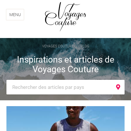
Aller
Aller
au
au
menu
contenu
MENU
VOYAGES COUTURE
BLOG
Inspirations et articles de
Voyages Couture