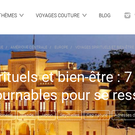
THÈMES
VOYAGES COUTURE
BLOG
UE
AMÉRIQUE CENTRALE
EUROPE
VOYAGES SPIRITUELS ET BIEN-ÊTR
tuels et bien-être : 
ournables pour se res
donésie
Islande
Japon
Seychelles
Cap nature
Adresses d