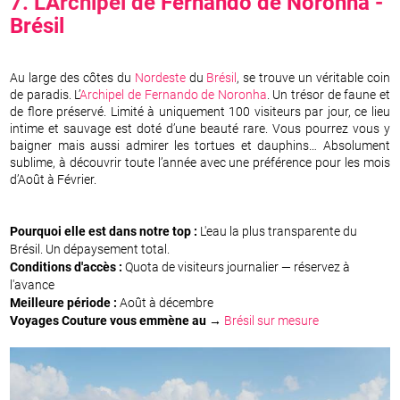
7. L'Archipel de
Fernando de Noronha
-
Brésil
Au large des côtes du
Nordeste
du
Brésil
, se trouve un véritable coin
de paradis. L’
Archipel de Fernando de Noronha
. Un trésor de faune et
de flore préservé. Limité à uniquement 100 visiteurs par jour, ce lieu
intime et sauvage est doté d’une beauté rare. Vous pourrez vous y
baigner mais aussi admirer les tortues et dauphins… Absolument
sublime, à découvrir toute l’année avec une préférence pour les mois
d’Août à Février.
Pourquoi elle est dans notre top :
L'eau la plus transparente du
Brésil. Un dépaysement total.
Conditions d'accès :
Quota de visiteurs journalier — réservez à
l'avance
Meilleure période :
Août à décembre
Voyages Couture vous emmène au →
Brésil sur mesure