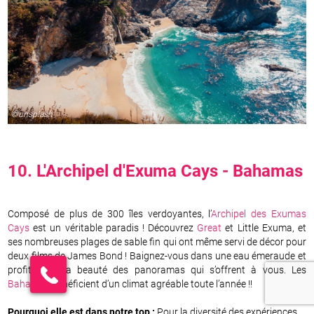
©unsplash
10.
L'Archipel d'Exuma Cays
-
Bahamas
Composé de plus de 300 îles verdoyantes, l’
Archipel des Exumas
Cays
est un véritable paradis ! Découvrez
Great
et Little Exuma, et
ses nombreuses plages de sable fin qui ont même servi de décor pour
deux films de James Bond ! Baignez-vous dans une eau émeraude et
profitez de la beauté des panoramas qui s’offrent à vous. Les
Bahamas
bénéficient d’un climat agréable toute l’année !!
Pourquoi elle est dans notre top :
Pour la diversité des expériences