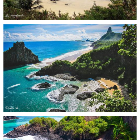
©unsplash
©canva