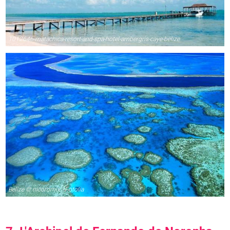
1012646-matachica-resort-and-spa-hotel-ambergris-caye-belize
Belize © nicoromix - Fotolia