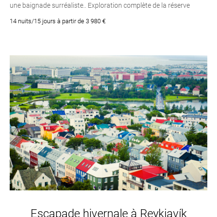
une baignade surréaliste.. Exploration complète de la réserve
naturelle de Fjallabak et de ses environs, incluant Laki, Langisjor et
14 nuits/15 jours à partir de 3 980 €
Veidivötn.. Les sources chaudes de Hveravellir, Laugafell,
Landmannalaugar et bien d’autres encore.. Un voyage en Islande
combinant toutes les facettes du pays !
Escapade hivernale à Reykjavík