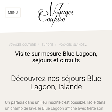
Aller
Aller
au
au
menu
contenu
MENU
VOYAGES COUTURE
EUROPE
VOYAGES ISLANDE
VISITE SUR ME
Visite sur mesure Blue Lagoon,
séjours et circuits
Découvrez nos séjours Blue
Lagoon, Islande
Un paradis dans un lieu insolite c’est possible. Isolé dans
un champ de lave, le Blue Lagoon affiche avec fierté son