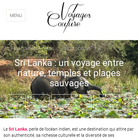
Aller
Aller
au
au
menu
contenu
MENU
VOYAGES COUTURE
BLOG
ASIE ET OCÉANIE
SRI LANKA : UN VOYA
Sri Lanka : un voyage entre
nature, temples et plages
sauvages
Sri
Cap
Expériences
Culture &
Lanka
nature
d'exception
Découverte
Le
Sri Lanka
, perle de l’océan Indien, est une destination qui attire par
son authenticité, sa richesse culturelle et la diversité de ses