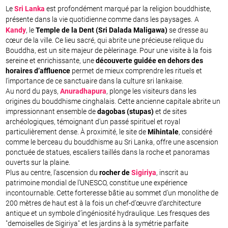
Le
Sri Lanka
est profondément marqué par la religion bouddhiste,
présente dans la vie quotidienne comme dans les paysages.
A
Kandy
, le
Temple de la Dent (Sri Dalada Maligawa)
se dresse au
cœur de la ville. Ce lieu sacré, qui abrite une précieuse relique du
Bouddha, est un site majeur de pèlerinage. Pour une visite à la fois
sereine et enrichissante, une
découverte guidée en dehors des
horaires d’affluence
permet de mieux comprendre les rituels et
l’importance de ce sanctuaire dans la culture sri lankaise.
Au nord du pays,
Anuradhapura
, plonge les visiteurs dans les
origines du bouddhisme cinghalais. Cette ancienne capitale abrite un
impressionnant ensemble de
dagobas (stupas)
et de sites
archéologiques, témoignant d’un passé spirituel et royal
particulièrement dense. À proximité, le site de
Mihintale
, considéré
comme le berceau du bouddhisme au Sri Lanka, offre une ascension
ponctuée de statues, escaliers taillés dans la roche et panoramas
ouverts sur la plaine.
Plus au centre, l’ascension du
rocher de
Sigiriya
, inscrit au
patrimoine mondial de l’UNESCO, constitue une expérience
incontournable. Cette forteresse bâtie au sommet d’un monolithe de
200 mètres de haut est à la fois un chef-d’œuvre d’architecture
antique et un symbole d’ingéniosité hydraulique. Les fresques des
"demoiselles de Sigiriya" et les jardins à la symétrie parfaite