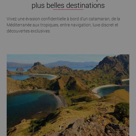
dragons, mais il offre également quelques-uns des plus beaux
plus belles destinations
fonds marins de la planète. Nous recommandons autant que
possible de découvrir cette région lors d'une croisière de plusieurs
Vivez une évasion confidentielle à bord d’un catamaran, de la
jours à bord d'un Pinisi, afin de profiter pleinement des paysages
Méditerranée aux tropiques, entre navigation, luxe discret et
et des mouillages les plus sauvages.Notre avis L'une des
découvertes exclusives.
expériences les plus marquantes que l'on puisse vivre en
Indonésie.Raja AmpatUn paradis des plongeursNous la
recommandons si... Vous êtes passionné de plongée. Vous
recherchez une nature intacte. Vous aimez les destinations très
exclusives. Situé en Papouasie occidentale, Raja Ampat est
considéré comme l'un des plus beaux sites de plongée au
monde.Notre avis Une destination extraordinaire, mais que nous
réservons plutôt aux voyageurs déjà familiers de l'Indonésie ou
aux passionnés de plongée.LombokL'alternative à BaliNous la
recommandons si... Vous recherchez davantage de tranquillité.
Vous aimez les plages. Vous souhaitez prolonger votre séjour
balnéaire. Plus discrète que Bali, Lombok séduit par ses paysages
volcaniques, ses plages et son atmosphère paisible.Notre avis
Une belle alternative pour ceux qui souhaitent éviter les endroits
les plus fréquentés.Sulawesi L'Indonésie la plus surprenanteNous
la recommandons si... Vous aimez les rencontres. Vous êtes
passionné d'ethnologie. Vous recherchez un voyage hors du