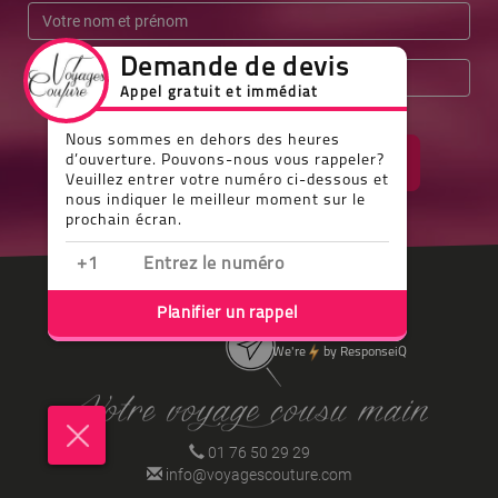
VALIDER MON INSCRIPTION
01 76 50 29 29
info@voyagescouture.com