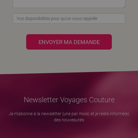
ENVOYER MA DEMANDE
Newsletter Voyages Couture
Je m’abonne à la newsletter (une par mois) et je reste informé(e)
des nouveautés