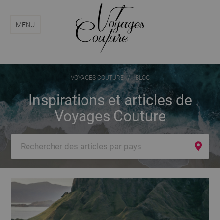
Aller
Aller
au
au
menu
contenu
MENU
VOYAGES COUTURE
BLOG
Inspirations et articles de
Voyages Couture