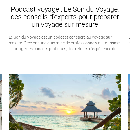
Podcast voyage : Le Son du Voyage,
des conseils d'experts pour préparer
un voyage sur mesure
Le Son du Voyage est un podcast consacré au voyage sur
E
z-
mesure. Créé par une quinzaine de professionnels du tourisme,
n
il partage des conseils pratiques, des retours d'expérience de
terrain, des anecdotes et des analyses de destinations comme
le Brésil, Oman, la Birmanie ou l'Afrique du Sud. Chaque épisode
aide les voyageurs à préparer un voyage plus authentique et
mieux adapté à leurs envies.Le Son du Voyage : partager une
expertise du voyage vécue sur le terrain Le voyage ne se
résume jamais à une destination. Il raconte une émotion, une
envie d’ailleurs, une rencontre, une façon de découvrir le
monde. Derrière un voyage réussi, il y a souvent bien plus qu’un
itinéraire : il y a une compréhension d’un pays, de son rythme,
de ses contrastes, de ce qu’il peut faire ressentir. C’est
précisément ce qui me plaît dans ma participation au
podcast Le Son du Voyage. 🎧 Écouter Le Son du Voyage sur
SpotifyLe Son du Voyage : un podcast de passionnés du