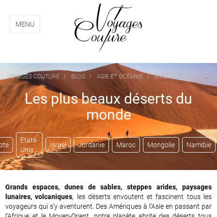
Aller
Aller
au
au
menu
contenu
MENU
VOYAGES COUTURE
BLOG
ASIE ET OCÉANIE
AMÉRIQUE DU SUD
Les plus beaux déserts du
monde
Etats-
pte
Israël
Jordanie
Maroc
Mongolie
Namibie
Unis
Grands espaces, dunes de sables, steppes arides, paysages
lunaires, volcaniques
, les déserts envoutent et fascinent tous les
voyageurs qui s’y aventurent. Des Amériques à l’Asie en passant par
l’Afrique et le Moyen-Orient, notre planète abrite des déserts tous