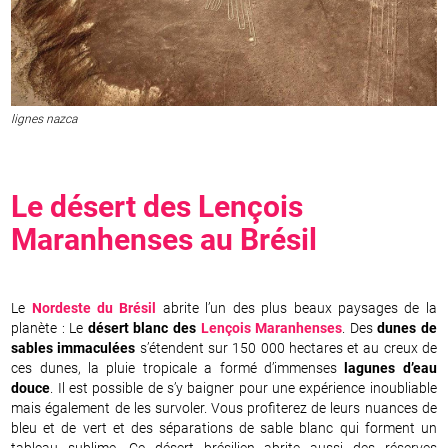
lignes nazca
Le désert des
Lençois
Maranhenses
au
Brésil
Le
Nordeste du Brésil
abrite l’un des plus beaux paysages de la
planète : Le
désert blanc des
Lençois Maranhenses
. Des
dunes de
sables immaculées
s’étendent sur 150 000 hectares et au creux de
ces dunes, la pluie tropicale a formé d’immenses
lagunes d’eau
douce
. Il est possible de s’y baigner pour une expérience inoubliable
mais également de les survoler. Vous profiterez de leurs nuances de
bleu et de vert et des séparations de sable blanc qui forment un
tableau sublime. Ce désert brésilien abrite aussi des réserves