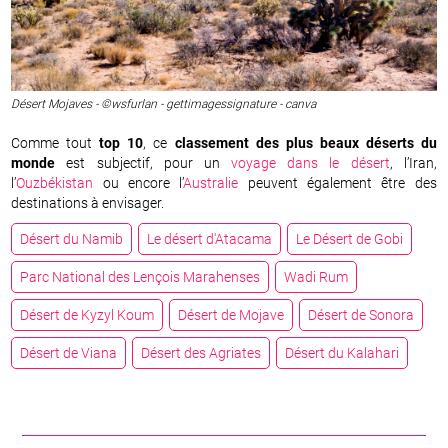
Désert Mojaves - ©wsfurlan - gettimagessignature - canva
Comme tout
top 10
, ce
classement des plus beaux déserts du
monde
est subjectif, pour un
voyage dans le désert
, l’Iran,
l’
Ouzbékistan
ou encore l’
Australie
peuvent également être des
destinations à envisager.
Désert du Namib
Le désert d'Atacama
Le Désert de Gobi
Parc National des Lençois Marahenses
Wadi Rum
Désert de Kyzyl Koum
Désert de Mojave
Désert de Sonora
Désert de Viana
Désert des Agriates
Désert du Kalahari