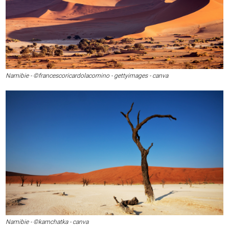
Namibie - ©francescoricardolacomino - gettyimages - canva
Namibie - ©kamchatka - canva