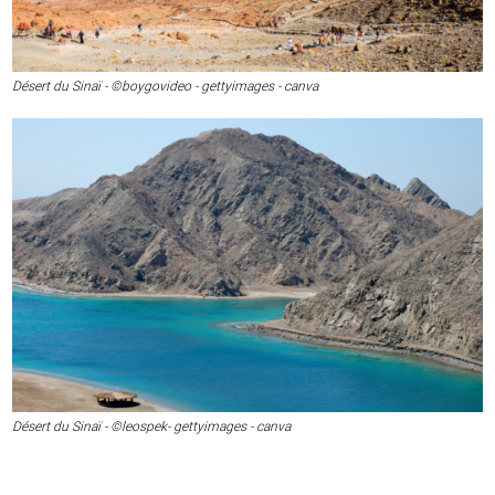
Désert du Sinaï - ©boygovideo - gettyimages - canva
Désert du Sinaï - ©leospek- gettyimages - canva