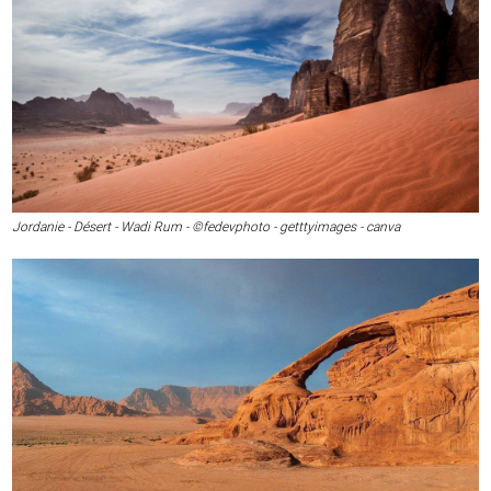
Jordanie - Désert - Wadi Rum - ©fedevphoto - getttyimages - canva