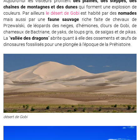
Aujourd’hui les visiteurs profitent
des plaines, des steppes, des
chaînes de montagnes et des dunes
qui forment une explosion de
couleurs. Par ailleurs
le désert de Gobi
est habité par des
nomades
mais aussi par une
faune sauvage
riche faite de chevaux de
Przewalski, de léopards des neiges, d’hémiones, d’ours de Gobi, de
chameaux de Bactriane, de yaks, de loups gris, de saïgas et de pikas.
La “
vallée des dragons
” abrite quant à elle des ossements et œufs de
dinosaures fossilisés pour une plongée à l’époque de la Préhistoire.
désert de Gobi