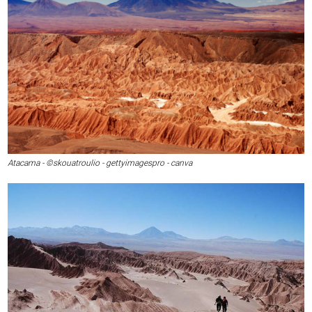
Atacama - ©skouatroulio - gettyimagespro - canva