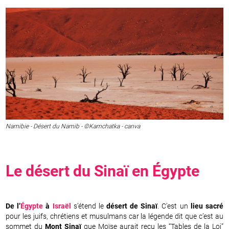
Namibie - Désert du Namib - ©Kamchatka - canva
Le désert du Sinaï en
Égypte
De l’
Égypte
à
Israël
s’étend le
désert de Sinaï
. C’est un
lieu sacré
pour les juifs, chrétiens et musulmans car la légende dit que c’est au
sommet du
Mont Sinaï
que Moïse aurait reçu les “Tables de la Loi”