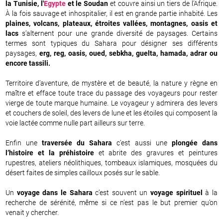
la Tunisie, l'
Egypte
et le Soudan
et couvre ainsi un tiers de l’Afrique.
À la fois sauvage et inhospitalier, il est en grande partie inhabité. Les
plaines, volcans, plateaux, étroites vallées, montagnes, oasis et
lacs
s’alternent pour une grande diversité de paysages. Certains
termes sont typiques du Sahara pour désigner ses différents
paysages,
erg, reg, oasis, oued, sebkha, guelta, hamada, adrar ou
encore tassili.
Territoire d’aventure, de mystère et de beauté, la nature y règne en
maître et efface toute trace du passage des voyageurs pour rester
vierge de toute marque humaine. Le voyageur y admirera des levers
et couchers de soleil, des levers de lune et les étoiles qui composent la
voie lactée comme nulle part ailleurs sur terre.
Enfin une
traversée du Sahara
c’est aussi une
plongée dans
l’histoire et la préhistoire
et abrite des gravures et peintures
rupestres, ateliers néolithiques, tombeaux islamiques, mosquées du
désert faites de simples cailloux posés sur le sable.
Un
voyage dans le Sahara
c’est souvent un
voyage spirituel
à la
recherche de sérénité, même si ce n’est pas le but premier qu’on
venait y chercher.