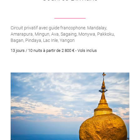
es), les nonnettes, font leurs prières, ainsi que des fidèles ve
ts, et faire des offrandes.
Circuit privatif avec guide francophone. Mandalay,
Amarapura, Mingun, Ava, Sagaing, Monywa, Pakkoku,
n fasse le tour du stupa dans le sens des aiguilles d’une montre.
Bagan, Pindaya, Lac Inle, Yangon
isiter la Shwedagon est indéniablement lors du coucher de soleil
13 jours / 10 nuits à partir de 2 800 € - Vols inclus
a pagode en pleine nuit.