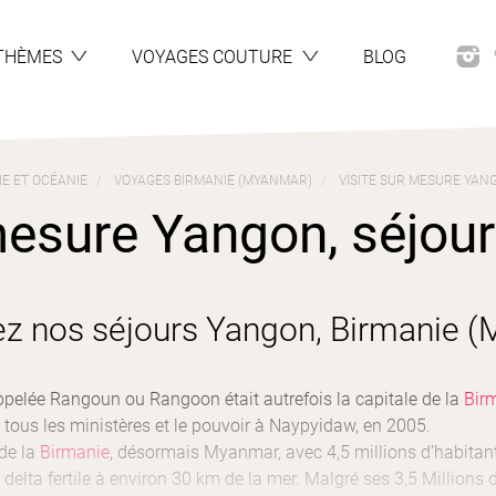
THÈMES
VOYAGES COUTURE
BLOG
IE ET OCÉANIE
VOYAGES BIRMANIE (MYANMAR)
VISITE SUR MESURE YANG
mesure Yangon, séjours
z nos séjours Yangon, Birmanie 
elée Rangoun ou Rangoon était autrefois la capitale de la
Bir
tous les ministères et le pouvoir à Naypyidaw, en 2005.
 de la
Birmanie
, désormais Myanmar, avec 4,5 millions d’habitan
 delta fertile à environ 30 km de la mer. Malgré ses 3,5 Millions