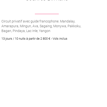
nant rendre hommage au
Circuit privatif avec guide francophone. Mandalay,
Amarapura, Mingun, Ava, Sagaing, Monywa, Pakkoku,
Bagan, Pindaya, Lac Inle, Yangon
, afin de profiter du
13 jours / 10 nuits à partir de 2 800 € - Vols inclus