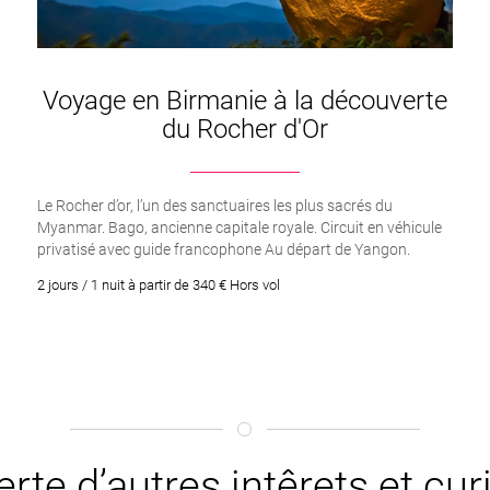
Voyage en Birmanie à la découverte
du Rocher d'Or
Le Rocher d’or, l’un des sanctuaires les plus sacrés du
Myanmar. Bago, ancienne capitale royale. Circuit en véhicule
privatisé avec guide francophone Au départ de Yangon.
2 jours / 1 nuit à partir de 340 € Hors vol
rte d’autres intêrets et cu