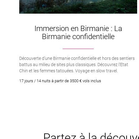
Immersion en Birmanie : La
Birmanie confidentielle
Découverte d’une Birmanie confidentielle et hors des sentiers
battus au milieu de sites plus classiques. Découvrez l’Etat
Chin et les femmes tatouées. Voyage en slow travel.
17 jours / 14 nuits à partir de 3500 € vols inclus
Partez à la découve