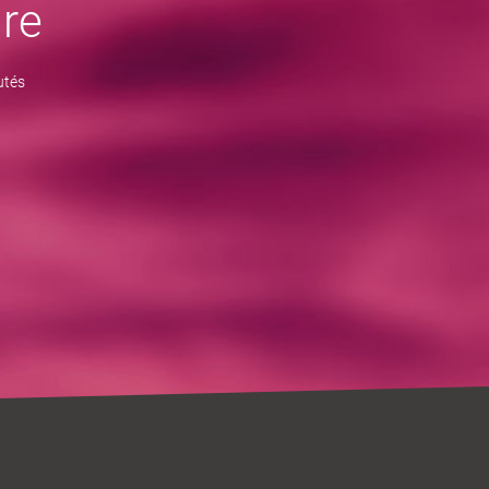
re
utés