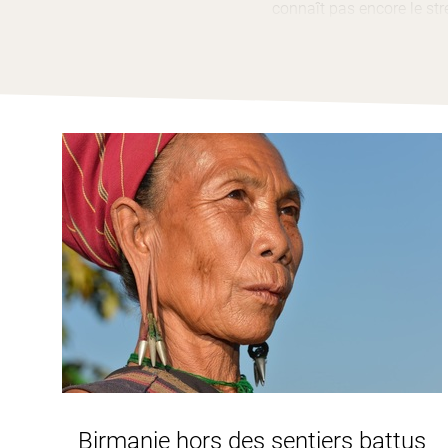
connaît pas encore le str
britannique, des bâtiment
impressionnants comme
Rien que pour la
pagode
une journée à Yangon.
Souvent Yangon est le po
pas vraiment aux grandes 
Pourtant l’effervescence y
selon les quartiers.
Tantôt bouddhistes, tant
Des bâtiments à l’archite
partout.... C’est un peu 
Ne manquez pas, la Pagode
Yangon c’est la fameus
Un lieu magique, féérique,
ville où une foule de fidè
La Shwedagon est célèbre
Birmanie hors des sentiers battus
dont huit cheveux du b