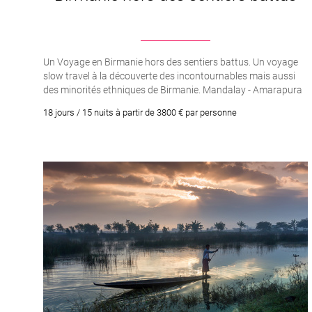
Moines birmans (les bonz
Bouddha, remercier les na
Un Voyage en Birmanie hors des sentiers battus. Un voyage
slow travel à la découverte des incontournables mais aussi
La tradition veut que l’o
des minorités ethniques de Birmanie. Mandalay - Amarapura
- Ava - Mingun - Pakkoku - Bagan - Heho - Pindaya - Kalaw
Le meilleur moment pour v
18 jours / 15 nuits à partir de 3800 € par personne
- Indein - Lac Inle - Sagar - Loikaw. Yangon
coucher de soleil, et de l