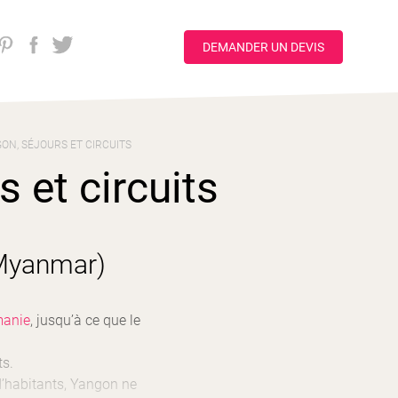
DEMANDER UN DEVIS
ON, SÉJOURS ET CIRCUITS
 et circuits
(Myanmar)
manie
, jusqu’à ce que le
ts.
 d’habitants, Yangon ne