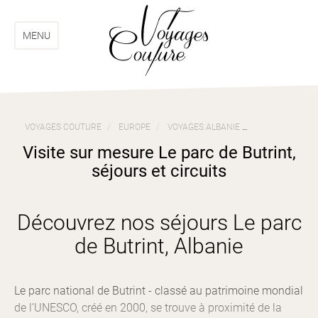
Aller
Aller
au
au
menu
contenu
MENU
VOYAGES COUTURE
EUROPE
VOYAGES ALBANIE
VISITE SUR ME
Visite sur mesure Le parc de Butrint,
séjours et circuits
Découvrez nos séjours Le parc
de Butrint, Albanie
Le parc national de Butrint - classé au patrimoine mondial
de l’UNESCO, créé en 2000, se trouve à proximité de la