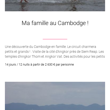
Ma famille au Cambodge !
Une découverte du Cambodge en famille. Le circuit charmera
petits et grands ! . Visite de la cité d’Angkor près de Siem Reap. Les
temples d’Angkor Thom et Angkor Vat. Des activités pour les petits
comme pour les grands. Nuits chez l’habitants sur le lac de Tonle
14 jours / 12 nuits à partir de 2 630 € par personne
Sap et dans la campagne de Siem Reap. La cité balnéaire de
Sihanoukville et ses plages paradisiaques. Croisière sur le lac Tonle
Sap. La capitale Phnom Penh et ses merveilles comme le Palais
Royal et sa Pagode d’argent