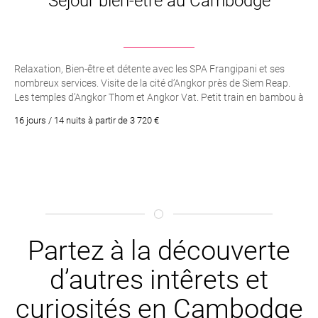
Séjour bien-être au Cambodge
Relaxation, Bien-être et détente avec les SPA Frangipani et ses
nombreux services. Visite de la cité d’Angkor près de Siem Reap.
Les temples d’Angkor Thom et Angkor Vat. Petit train en bambou à
Battambang. Visite de Kampot, l’ancienne station balnéaire. Nuits
16 jours / 14 nuits à partir de 3 720 €
chez l’habitants dans la campagne près de Siem Reap, à Kampot
et sur le lac de Tonle Sap. Rencontre et partage avec les locaux.
Croisière sur le lac Tonle Sap. La capitale Phnom Penh et ses
merveilles comme le Palais Royal et sa Pagode d’argent
Partez à la découverte
d’autres intêrets et
curiosités en Cambodge