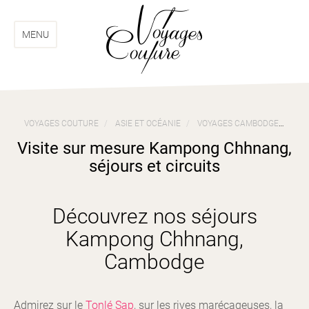
Aller
Aller
au
au
menu
contenu
MENU
VOYAGES COUTURE
ASIE ET OCÉANIE
VOYAGES CAMBODGE
VI
Visite sur mesure Kampong Chhnang,
séjours et circuits
Découvrez nos séjours
Kampong Chhnang,
Cambodge
Admirez sur le
Tonlé Sap
, sur les rives marécageuses, la