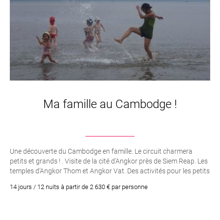
Ma famille au Cambodge !
Une découverte du Cambodge en famille. Le circuit charmera
petits et grands ! . Visite de la cité d’Angkor près de Siem Reap. Les
temples d’Angkor Thom et Angkor Vat. Des activités pour les petits
comme pour les grands. Nuits chez l’habitants sur le lac de Tonle
14 jours / 12 nuits à partir de 2 630 € par personne
Sap et dans la campagne de Siem Reap. La cité balnéaire de
Sihanoukville et ses plages paradisiaques. Croisière sur le lac Tonle
Sap. La capitale Phnom Penh et ses merveilles comme le Palais
Royal et sa Pagode d’argent