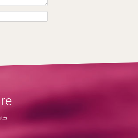
re
utés