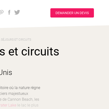
DEMANDER UN DEVIS
 SÉJOURS ET CIRCUITS
 et circuits
Unis
ritoire où la nature règne
aciers majestueux
e de Cannon Beach, les
rater Lake
le lac le plus