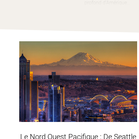
profond d’Amérique...
Salem est la capitale adm
ville pleine de charme, ce
mais aussi sportive et cu
Ne manquez pas lors de 
Le Nord Ouest Pacifique : De Seattle