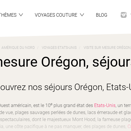
THÈMES
VOYAGES COUTURE
BLOG
AMÉRIQUE DU NORD
VOYAGES ETATS-UNIS
VISITE SUR MESURE ORÉGON,
mesure Orégon, séjours
ouvrez nos séjours Orégon, Etats-
e
’Ouest américain, est le 10
plus grand état des
Etats-Unis
, un ter
e de vue, plages sauvages perlées de dunes, lacs émeraude et gl
spectaculaires, dont le majestueux Mont Hood, la fameuse plag
a, une côte pacifique à ne pas manquer, des plages de dunes,
C