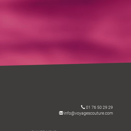
01 76 50 29 29
info@voyagescouture.com