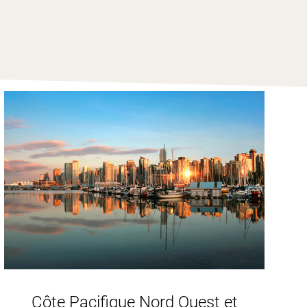
e de l’état.
Portland
, une
 ville très industrialisée
e des boutiques de charme.
s merveilles naturelles.
Côte Pacifique Nord Ouest et