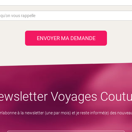
ENVOYER MA DEMANDE
ewsletter Voyages Coutu
m’abonne à la newsletter (une par mois) et je reste informé(e) des nouvea