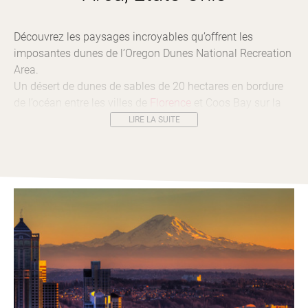
Découvrez les paysages incroyables qu’offrent les
imposantes dunes de l’Oregon Dunes National Recreation
Area.
Un désert de dunes de sables de 20 hectares en bordure
de l’océan entre les villes de
Florence
et Coos Bay sur la
côte de l’
Oregon
.
LIRE LA SUITE
Profitez de votre séjour sur la côte de l’
Oregon
pour vous
offrir quelques sensations fortes à bord d’un buggy piloté
par un guide professionnel, une façon unique et originale
de découvrir une partie de ces dunes géantes !
Sensations fortes garanties !