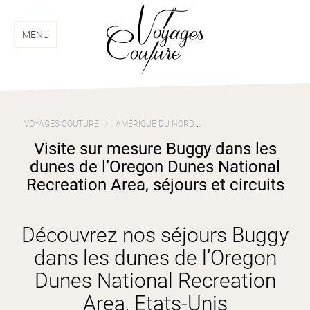
Aller
Aller
au
au
menu
contenu
MENU
VOYAGES COUTURE
AMÉRIQUE DU NORD
VOYAGES ETATS-UNIS
Visite sur mesure Buggy dans les
dunes de l’Oregon Dunes National
Recreation Area, séjours et circuits
Découvrez nos séjours Buggy
dans les dunes de l’Oregon
Dunes National Recreation
Area, Etats-Unis