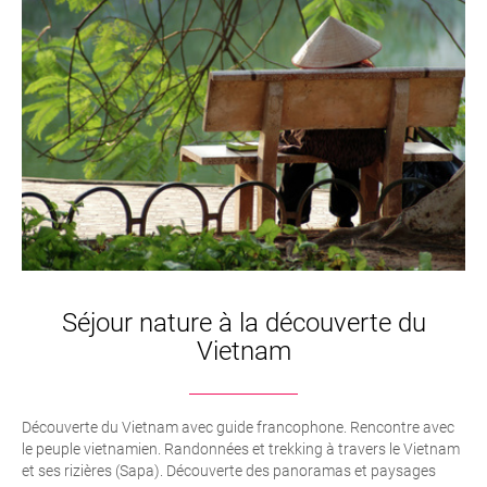
voyageur aux temps de l’Indochine Française, c’est l’un
des hôtels bijoux du Vietnam. Un petit havre de paix au
coeur de la ville.
Une adresse à ne pas rater lors de votre voyage au
Vietnam.
Séjour nature à la découverte du
Vietnam
Découverte du Vietnam avec guide francophone. Rencontre avec
le peuple vietnamien. Randonnées et trekking à travers le Vietnam
et ses rizières (Sapa). Découverte des panoramas et paysages