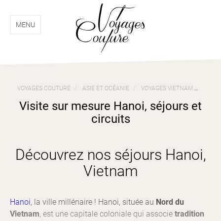
Aller
Aller
au
au
menu
contenu
MENU
VOYAGES COUTURE
ASIE ET OCÉANIE
VOYAGES VIETNAM
VISIT
Visite sur mesure Hanoi, séjours et
circuits
Découvrez nos séjours Hanoi,
Vietnam
Hanoi
, la ville millénaire ! Hanoi, située au
Nord du
Vietnam
, est une capitale coloniale qui associe
tradition