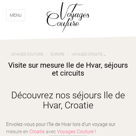
Aller
Aller
au
au
menu
contenu
MENU
VOYAGES COUTURE
EUROPE
VOYAGES CROATIE
VISITE SUR ME
Visite sur mesure Ile de Hvar, séjours
et circuits
Découvrez nos séjours Ile de
Hvar, Croatie
Envolez-vous pour l’île de Hvar lors d’un voyage sur
mesure en
Croatie
avec
Voyages Couture
!