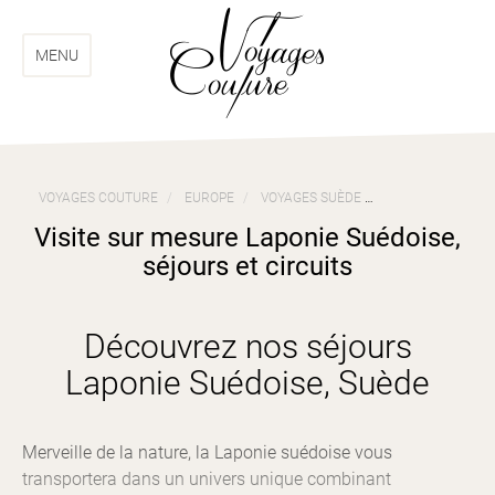
Aller
Aller
au
au
menu
contenu
MENU
VOYAGES COUTURE
EUROPE
VOYAGES SUÈDE
VISITE SUR MESU
Visite sur mesure Laponie Suédoise,
séjours et circuits
Découvrez nos séjours
Laponie Suédoise, Suède
Merveille de la nature, la Laponie suédoise vous
transportera dans un univers unique combinant