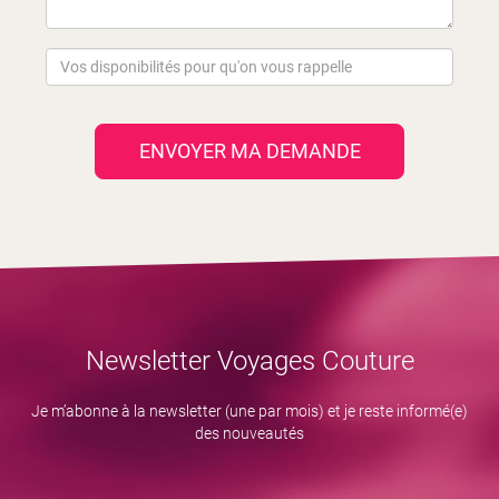
ENVOYER MA DEMANDE
Newsletter Voyages Couture
Je m’abonne à la newsletter (une par mois) et je reste informé(e)
des nouveautés