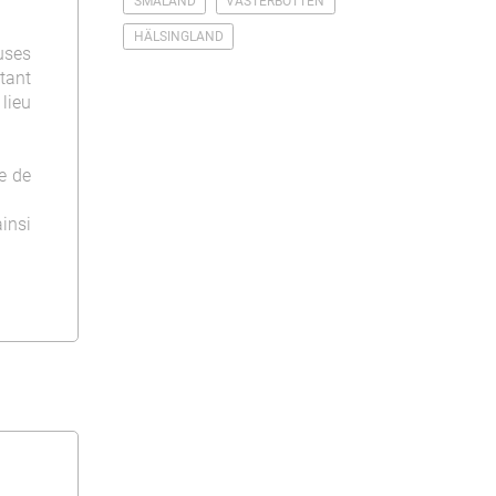
SMÅLAND
VÄSTERBOTTEN
HÄLSINGLAND
uses
itant
 lieu
e de
insi