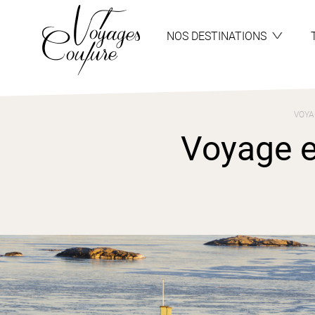
Aller
Aller
au
au
menu
contenu
NOS DESTINATIONS
VOYA
Voyage e