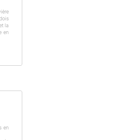
ère
édois
et la
re en
s en