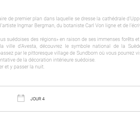
taire de premier plan dans laquelle se dresse la cathédrale d’Up
artiste Ingmar Bergman, du botaniste Carl Von ligne et de l’écr
plus suédoises des régions» en raison de ses immenses forêts e
la ville d’Avesta, découvrez le symbole national de la Suède
assez par le pittoresque village de Sundborn où vous pourrez vi
ntative de la décoration intérieure suédoise.
r et y passer la nuit.
JOUR 4