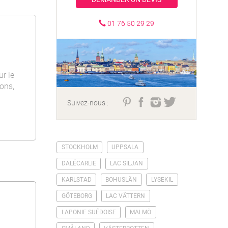
01 76 50 29 29
r le
sons,
Suivez-nous :
STOCKHOLM
UPPSALA
DALÉCARLIE
LAC SILJAN
KARLSTAD
BOHUSLÄN
LYSEKIL
GÖTEBORG
LAC VÄTTERN
LAPONIE SUÉDOISE
MALMÖ