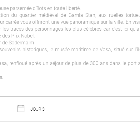
se parsemée d’îlots en toute liberté.
tion du quartier médiéval de Gamla Stan, aux ruelles tortue
ur carrée vous offriront une vue panoramique sur la ville. En vis
 les traces des personnages les plus célèbres car c’est ici qu’a
 des Prix Nobel.
ier de Södermalm
ouvenirs historiques, le musée maritime de Vasa, situé sur l’îl
sa, renfloué après un séjour de plus de 300 ans dans le port a
r.
JOUR 3