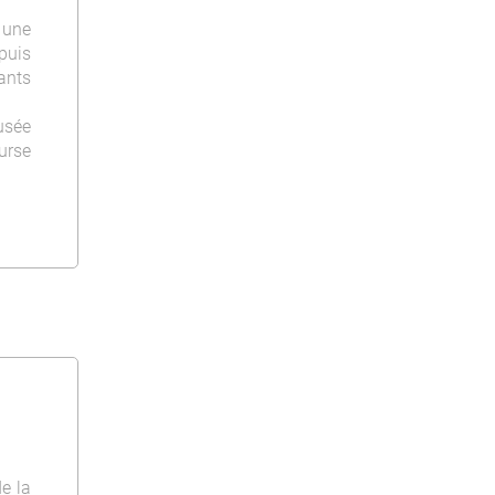
 une
puis
fants
usée
urse
e la