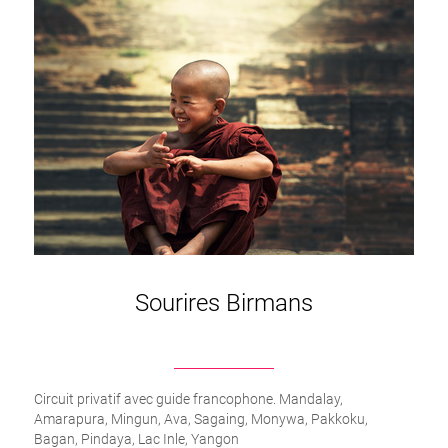
Sourires Birmans
Circuit privatif avec guide francophone. Mandalay,
Amarapura, Mingun, Ava, Sagaing, Monywa, Pakkoku,
Bagan, Pindaya, Lac Inle, Yangon