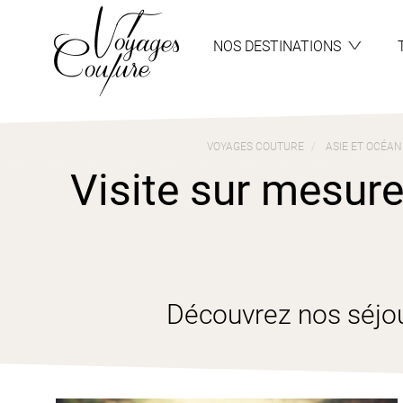
Aller
Aller
au
au
menu
contenu
NOS DESTINATIONS
VOYAGES COUTURE
ASIE ET OCÉAN
Visite sur mesure
Découvrez nos séjou