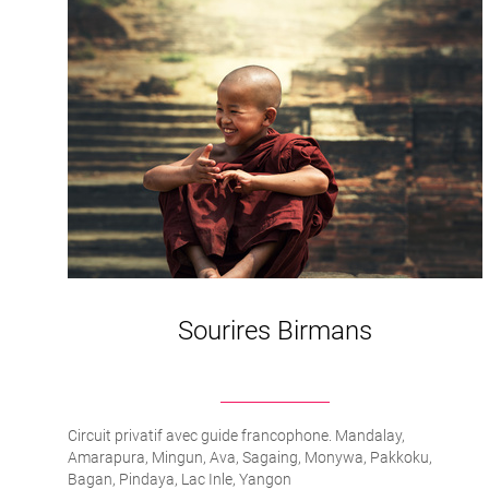
Sourires Birmans
Circuit privatif avec guide francophone. Mandalay,
Amarapura, Mingun, Ava, Sagaing, Monywa, Pakkoku,
Bagan, Pindaya, Lac Inle, Yangon