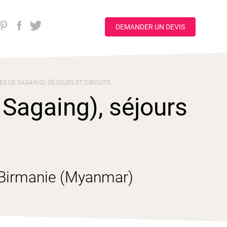
DEMANDER UN DEVIS
ES DE SAGAING), SÉJOURS ET CIRCUITS
 Sagaing), séjours
, Birmanie (Myanmar)