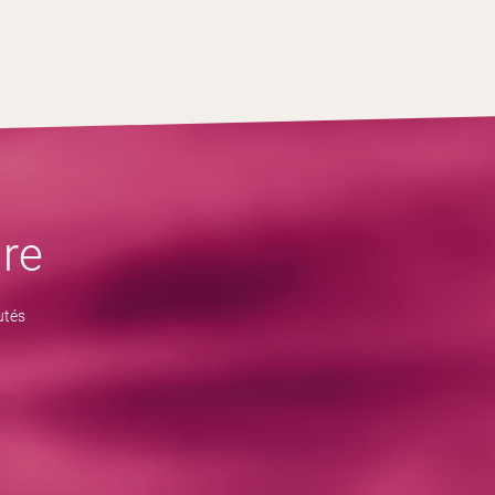
re
utés