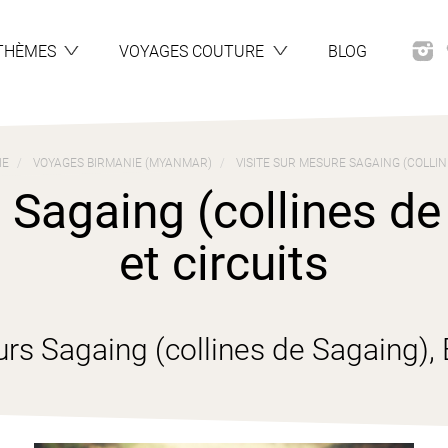
THÈMES
VOYAGES COUTURE
BLOG
IE
VOYAGES BIRMANIE (MYANMAR)
VISITE SUR MESURE SAGAING (COLLIN
 Sagaing (collines de
et circuits
rs Sagaing (collines de Sagaing)