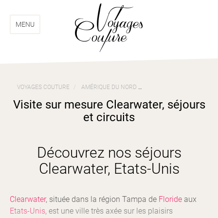
Aller
Aller
au
au
menu
contenu
MENU
VOYAGES COUTURE
AMÉRIQUE DU NORD
VOYAGES ETATS-UNIS
Visite sur mesure Clearwater, séjours
et circuits
Découvrez nos séjours
Clearwater, Etats-Unis
Clearwater
, située dans la région Tampa de
Floride
aux
Etats-Unis
, est une ville très axée sur les plaisirs