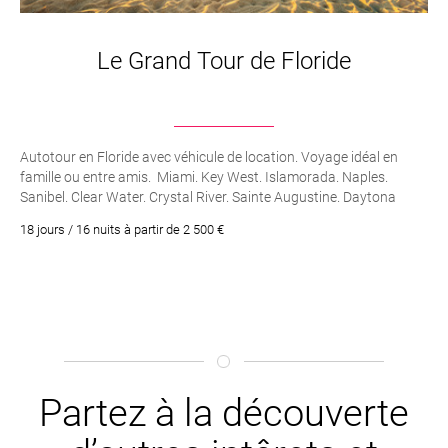
Le Grand Tour de Floride
Autotour en Floride avec véhicule de location. Voyage idéal en
famille ou entre amis. Miami. Key West. Islamorada. Naples.
Sanibel. Clear Water. Crystal River. Sainte Augustine. Daytona
Beach. Orlando. Cocoa Beach. Palm Beach. Miami. Retrouvez
18 jours / 16 nuits à partir de 2 500 €
votre âme d’enfant à Orlando. Rencontrez les crocodiles
des Everglades. Prélassez vous les pieds en éventail sur les plages
mythiques de Miami et de Naples. Visitez Saint Augustine, la plus
ancienne ville des Etats-Unis. Nagez avec les lamantins de Crystal
River. Rencontre avec les dauphins de Clearwater. Vivez la vie des
Stars à Palm Beach
Partez à la découverte