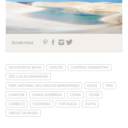
Suivez-nous :
SALVADOR DE BAHIA
LENÇOIS
CHAPADA DIAMANTINA
SÃO LUIS DO MARANHÃO
PARC NATIONAL DES LENÇOIS MARAHENSES
NATAL
PIPA
CAMOCIM
CANOA QUEBRADA
CÉARA
CEARÁ
CUMBUCO
FLEIXEIRAS
FORTALEZA
ICAPUI
CIRCUIT EN BUGGY