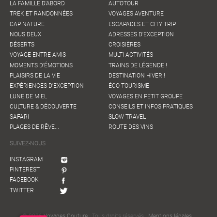
LA FAMILLE D'ABORD
AUTOTOUR
TREK ET RANDONNÉES
VOYAGES AVENTURE
CAP NATURE
ESCAPADES ET CITY TRIP
NOUS DEUX
ADRESSES D'EXCEPTION
DÉSERTS
CROISIÈRES
VOYAGE ENTRE AMIS
MULTI-ACTIVITÉS
MOMENTS D'ÉMOTIONS
TRAINS DE LÉGENDE !
PLAISIRS DE LA VIE
DESTINATION HIVER !
EXPÉRIENCES D'EXCEPTION
ÉCO-TOURISME
LUNE DE MIEL
VOYAGES EN PETIT GROUPE
CULTURE & DÉCOUVERTE
CONSEILS ET INFOS PRATIQUES
SAFARI
SLOW TRAVEL
PLAGES DE RÊVE...
ROUTE DES VINS
SUIVEZ-NOUS
INSTAGRAM
PINTEREST
FACEBOOK
TWITTER
© 2026
Voyages Couture
· Tous droits réservés ·
Mentions légales
·