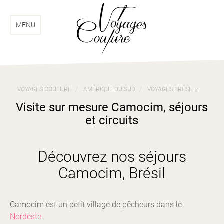
Aller
Aller
au
au
menu
contenu
MENU
VOYAGES COUTURE
AMÉRIQUE DU SUD
VOYAGES BRÉSIL
VISIT
Visite sur mesure Camocim, séjours
et circuits
Découvrez nos séjours
Camocim, Brésil
Camocim est un petit village de pêcheurs dans le
Nordeste
.