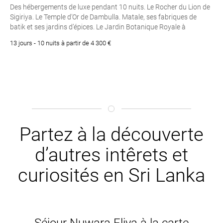
Des hébergements de luxe pendant 10 nuits. Le Rocher du Lion de
Sigiriya. Le Temple d’Or de Dambulla. Matale, ses fabriques de
batik et ses jardins d’épices. Le Jardin Botanique Royale à
Peradeniya. Le Temple de la Dent à Kandy. Deux jours dans le Parc
13 jours - 10 nuits à partir de 4 300 €
National de Yala. Le fort portugais de Galle
Partez à la découverte
d’autres intêrets et
curiosités en Sri Lanka
Séjour Nuwara Eliya à la carte