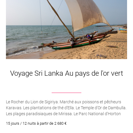
Voyage Sri Lanka Au pays de l'or vert
Le Rocher du Lion de Sigiriya. Marché aux poissons et pêcheurs
Karavas. Les plantations de thé d’Ella. Le Temple d’Or de Dambulla.
Les plages paradisiaques de Mirissa. Le Parc National d’Horton
Plains et la réserve foretière de Sinharaja. Matale, ses fabriques de
15 jours / 12 nuits à partir de 2 680 €
batik et ses jardins d’épices. Le Temple de la Dent à Kandy. Le fort
portugais de Galle