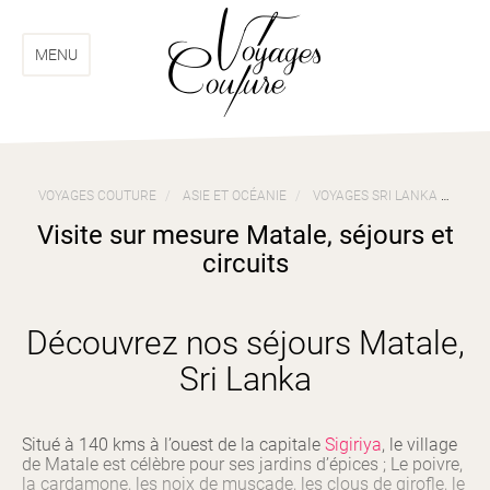
Aller
Aller
au
au
menu
contenu
MENU
VOYAGES COUTURE
ASIE ET OCÉANIE
VOYAGES SRI LANKA
VIS
Visite sur mesure Matale, séjours et
circuits
Découvrez nos séjours Matale,
Sri Lanka
Situé à 140 kms à l’ouest de la capitale
Sigiriya
, le village
de Matale est célèbre pour ses jardins d’épices ; Le poivre,
la cardamone, les noix de muscade, les clous de girofle, le