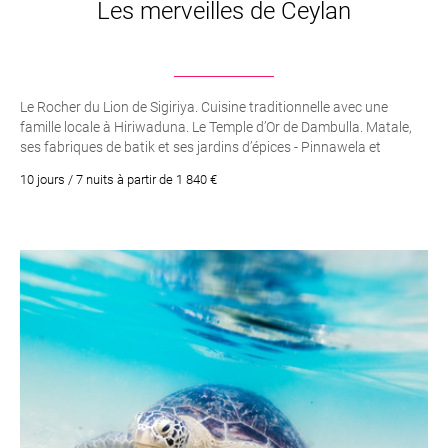
Les merveilles de Ceylan
Le Rocher du Lion de Sigiriya. Cuisine traditionnelle avec une
famille locale à Hiriwaduna. Le Temple d’Or de Dambulla. Matale,
ses fabriques de batik et ses jardins d’épices - Pinnawela et
l’orphelinat des éléphants. Le Jardin Botanique Royale à
10 jours / 7 nuits à partir de 1 840 €
Peradeniya. Le Temple de la Dent à Kandy. La "Little Angleterre" et
ses plantations de thés. Un Safari en jeep à Yala. Le fort portugais
de Galle