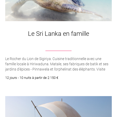
Le Sri Lanka en famille
Le Rocher du Lion de Sigiriya. Cuisine traditionnelle avec une
famille locale à Hiriwaduna. Matale, ses fabriques de batik et ses
jardins d’épices - Pinnawela et l’orphelinat des éléphants. Visite
d’une manufacture de thé et dégustation. Le Temple d’Or de
12 jours - 10 nuits à partir de 2 150 €
Dambulla. Le fort portugais de Galle. Le Temple de la Dent à Kandy.
La "Little Angleterre" et ses plantations de thés