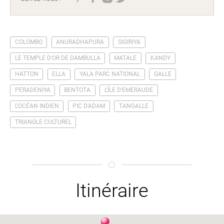
COLOMBO
ANURADHAPURA
SIGIRIYA
LE TEMPLE D'OR DE DAMBULLA
MATALE
KANDY
HATTON
ELLA
YALA PARC NATIONAL
GALLE
PERADENIYA
BENTOTA
L'ÎLE D'EMERAUDE
L'OCÉAN INDIEN
PIC D'ADAM
TANGALLE
TRIANGLE CULTUREL
Itinéraire