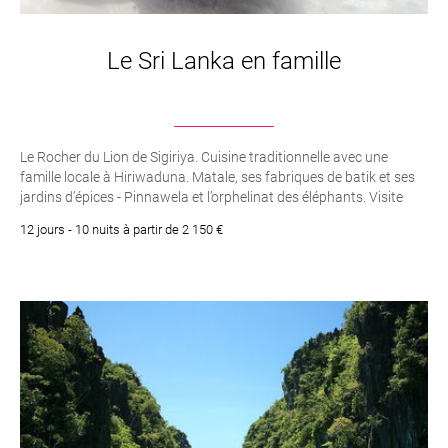
Le Sri Lanka en famille
Le Rocher du Lion de Sigiriya. Cuisine traditionnelle avec une
famille locale à Hiriwaduna. Matale, ses fabriques de batik et ses
jardins d’épices - Pinnawela et l’orphelinat des éléphants. Visite
d’une manufacture de thé et dégustation. Le Temple d’Or de
12 jours - 10 nuits à partir de 2 150 €
Dambulla. Le fort portugais de Galle. Le Temple de la Dent à Kandy.
La "Little Angleterre" et ses plantations de thés