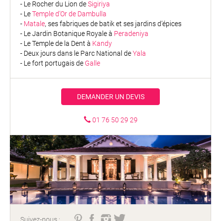
- Le Rocher du Lion de
Sigiriya
- Le
Temple d’Or de Dambulla
-
Matale
, ses fabriques de batik et ses jardins d’épices
- Le Jardin Botanique Royale à
Peradeniya
- Le Temple de la Dent à
Kandy
- Deux jours dans le Parc National de
Yala
- Le fort portugais de
Galle
DEMANDER UN DEVIS
01 76 50 29 29
Suivez-nous :