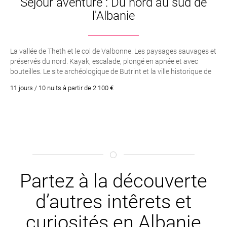
Séjour aventure : Du nord au sud de
l'Albanie
La vallée de Theth et le col de Valbonne. Les paysages sauvages et
préservés du nord. Kayak, escalade, plongé en apnée et avec
bouteilles. Le site archéologique de Butrint et la ville historique de
Berat. Une balade en bateau sur le lac Koman. Vlora et la Riviera
11 jours / 10 nuits à partir de 2 100 €
Albanaise
Partez à la découverte
d’autres intêrets et
curiosités en Albanie