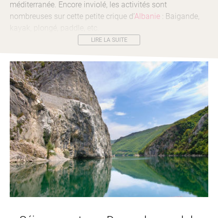
méditerranée. Encore inviolé, les activités sont
nombreuses sur cette petite crique d’
Albanie
: Baigande,
kayak, plongé, paddle, etc.
LIRE LA SUITE