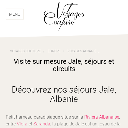
Aller
Aller
au
au
menu
contenu
MENU
VOYAGES COUTURE
EUROPE
VOYAGES ALBANIE
VISITE SUR ME
Visite sur mesure Jale, séjours et
circuits
Découvrez nos séjours Jale,
Albanie
Petit hameau paradisiaque situé sur la
Riviera Albanaise
,
entre
Vlora
et
Saranda
, la plage de Jale est un joyau de la