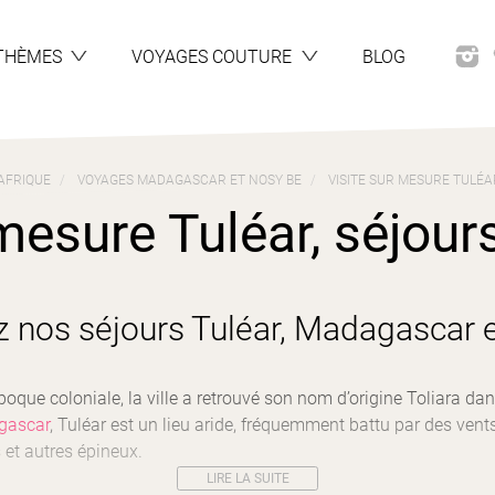
THÈMES
VOYAGES COUTURE
BLOG
AFRIQUE
VOYAGES MADAGASCAR ET NOSY BE
VISITE SUR MESURE TULÉA
mesure Tuléar, séjours
 nos séjours Tuléar, Madagascar 
poque coloniale, la ville a retrouvé son nom d’origine Toliara da
gascar
, Tuléar est un lieu aride, fréquemment battu par des ven
 et autres épineux.
LIRE LA SUITE