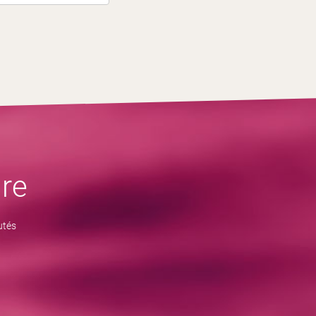
re
utés