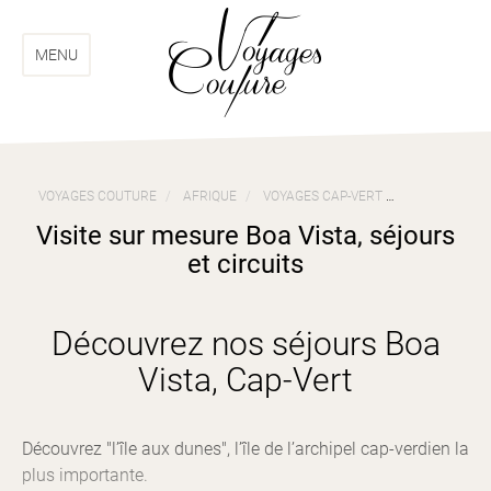
Aller
Aller
au
au
menu
contenu
MENU
VOYAGES COUTURE
AFRIQUE
VOYAGES CAP-VERT
VISITE SUR M
Visite sur mesure Boa Vista, séjours
et circuits
Découvrez nos séjours Boa
Vista, Cap-Vert
Découvrez "l’île aux dunes", l’île de l’archipel cap-verdien la
plus importante.