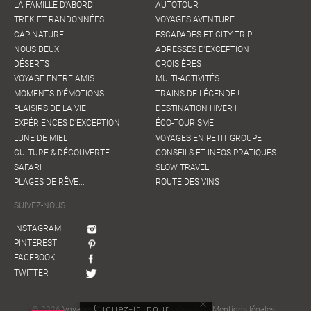
LA FAMILLE D'ABORD
AUTOTOUR
TREK ET RANDONNÉES
VOYAGES AVENTURE
CAP NATURE
ESCAPADES ET CITY TRIP
NOUS DEUX
ADRESSES D'EXCEPTION
DÉSERTS
CROISIÈRES
VOYAGE ENTRE AMIS
MULTI-ACTIVITÉS
MOMENTS D'ÉMOTIONS
TRAINS DE LÉGENDE !
PLAISIRS DE LA VIE
DESTINATION HIVER !
EXPÉRIENCES D'EXCEPTION
ÉCO-TOURISME
LUNE DE MIEL
VOYAGES EN PETIT GROUPE
CULTURE & DÉCOUVERTE
CONSEILS ET INFOS PRATIQUES
SAFARI
SLOW TRAVEL
PLAGES DE RÊVE...
ROUTE DES VINS
SUIVEZ-NOUS
INSTAGRAM
PINTEREST
FACEBOOK
TWITTER
© 2026
Voyages Couture
· Tous droits réservés ·
Mentions légales
·