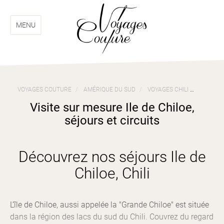
Aller
Aller
au
au
menu
contenu
MENU
VOYAGES COUTURE
AMÉRIQUE DU SUD
VOYAGES CHILI
VISITE 
Visite sur mesure Ile de Chiloe,
séjours et circuits
Découvrez nos séjours Ile de
Chiloe, Chili
L’île de Chiloe, aussi appelée la "Grande Chiloe" est située
dans la région des lacs du sud du Chili. Couvrez du regard