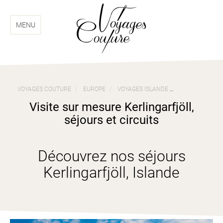
Aller
Aller
au
au
menu
contenu
MENU
VOYAGES COUTURE
EUROPE
VOYAGES ISLANDE
VISITE SUR ME
Visite sur mesure Kerlingarfjöll,
séjours et circuits
Découvrez nos séjours
Kerlingarfjöll, Islande