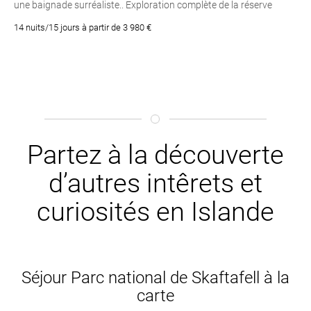
une baignade surréaliste.. Exploration complète de la réserve
naturelle de Fjallabak et de ses environs, incluant Laki, Langisjor et
14 nuits/15 jours à partir de 3 980 €
Veidivötn.. Les sources chaudes de Hveravellir, Laugafell,
Landmannalaugar et bien d’autres encore.. Un voyage en Islande
combinant toutes les facettes du pays !
Partez à la découverte
d’autres intêrets et
curiosités en Islande
Séjour Parc national de Skaftafell à la
carte