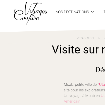
Aller
Aller
au
au
menu
contenu
NOS DESTINATIONS
VOYAGES COUTURE
Visite sur
Dé
Moab, petite ville de l’
Ut
site pour les explorateurs,
Un voyage à Moab en
Ut
Américain
.