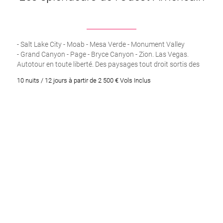
du
Colorado
.
z compris, il est impossible de s’ennuyer ! A découvrir lors de vo
ab peut vous offrir, n’hésitez pas à nous consulter. Devis sur d
- Salt Lake City - Moab - Mesa Verde - Monument Valley
- Grand Canyon - Page - Bryce Canyon - Zion. Las Vegas.
ure aux
États-Unis
, faites appel à
Voyages Couture
!
Autotour en toute liberté. Des paysages tout droit sortis des
plus grands films américains. Les grands parcs nationaux de
10 nuits / 12 jours à partir de 2 500 € Vols Inclus
l’Ouest Américain