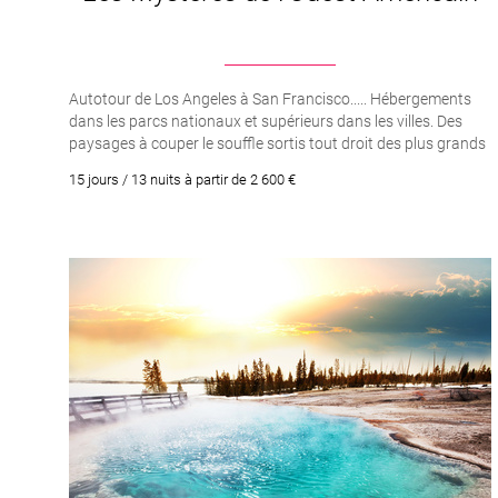
au dessus de la ville et 
Bref, à Moab, vous l’aure
avec Voyages Couture.
Pour découvrir ce que Mo
Autotour de Los Angeles à San Francisco..... Hébergements
dans les parcs nationaux et supérieurs dans les villes. Des
Pour un voyage sur mes
paysages à couper le souffle sortis tout droit des plus grands
films américains.
15 jours / 13 nuits à partir de 2 600 €