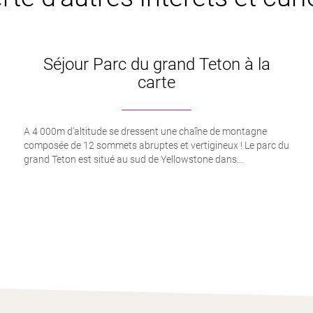
Séjour Parc du grand Teton à la
carte
A 4 000m d’altitude se dressent une chaîne de montagne
composée de 12 sommets abruptes et vertigineux ! Le parc du
grand Teton est situé au sud de Yellowstone dans...