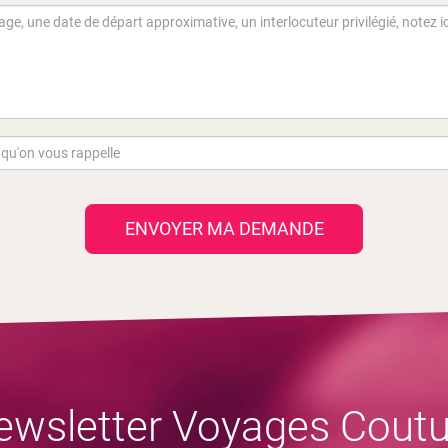
ENVOYER MA DEMANDE
ewsletter Voyages Coutu