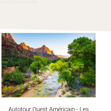
hes
, où l’on trouve pas
 le
Colorado
, et des
 des paysages comptant
 et nature et qui attire
 ou en vélo, escaladez les
ting le long du fleuve
’un canasson, même si vous
cursion en bateau sur le
tres carrés de nature
fortes, essayez le
ons.
rivières!
nnées et des routes
r faire du vélo, de dévaler
Autotour Ouest Américain - Les
ateau de dunes de rochers