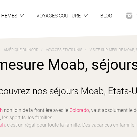
THÈMES
VOYAGES COUTURE
BLOG
AMÉRIQUE DU NORD
VOYAGES ETATS-UNIS
VISITE SUR MESURE MOAB, 
 mesure Moab, séjours 
couvrez nos séjours Moab, Etats-U
ah
non loin de la frontière avec le
Colorado
, vaut absolument le dét
 les sportifs, les familles.
ah
, c’est un régal pour toute la famille. Des vacances en famille 