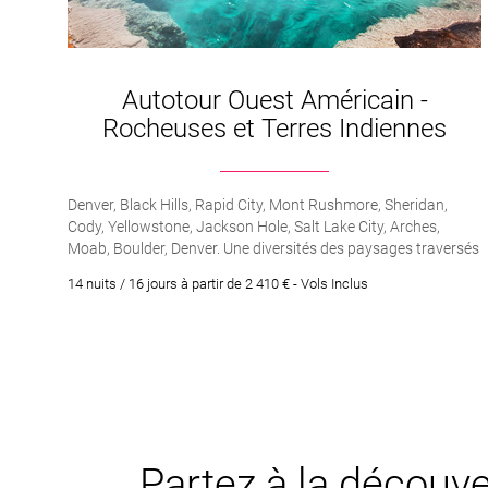
Autotour Ouest Américain -
Rocheuses et Terres Indiennes
Denver, Black Hills, Rapid City, Mont Rushmore, Sheridan,
Cody, Yellowstone, Jackson Hole, Salt Lake City, Arches,
Moab, Boulder, Denver. Une diversités des paysages traversés
entre Colorado, Dakota, Utah et Wyoming. Visite de nombreux
14 nuits / 16 jours à partir de 2 410 € - Vols Inclus
sites emblématiques de l’Ouest Américain. Découverte des
Terres Indiennes et d’une Amérique authentique. Immersion
au Far West avec les villes western de Cody et de Jackson
Hole. Voyage en toute liberté à votre rythme.
Partez à la découver