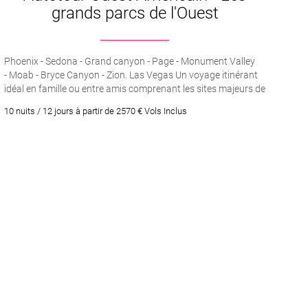
grands parcs de l'Ouest
tre périple aux
Etats-Uni
s
emande.
Phoenix - Sedona - Grand canyon - Page - Monument Valley
- Moab - Bryce Canyon - Zion. Las Vegas Un voyage itinérant
idéal en famille ou entre amis comprenant les sites majeurs de
l’Ouest Américain
10 nuits / 12 jours à partir de 2570 € Vols Inclus