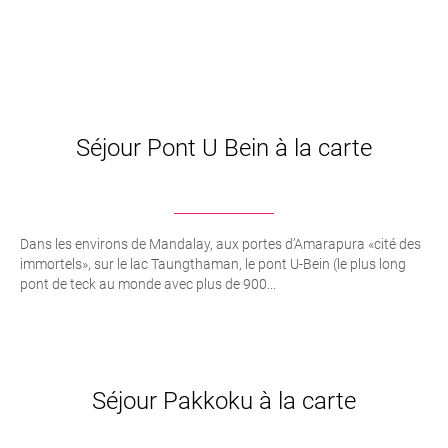
Séjour Pont U Bein à la carte
Dans les environs de Mandalay, aux portes d’Amarapura «cité des
immortels», sur le lac Taungthaman, le pont U-Bein (le plus long
pont de teck au monde avec plus de 900...
Séjour Pakkoku à la carte