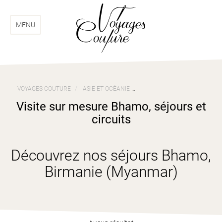
Aller
Aller
au
au
menu
contenu
MENU
VOYAGES COUTURE
ASIE ET OCÉANIE
VOYAGES BIRMANIE (MYANM
Visite sur mesure Bhamo, séjours et
circuits
Découvrez nos séjours Bhamo,
Birmanie (Myanmar)