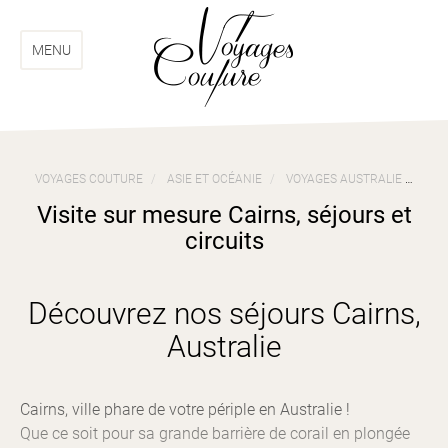
Aller
Aller
au
au
menu
contenu
MENU
VOYAGES COUTURE
ASIE ET OCÉANIE
VOYAGES AUSTRALIE
VIS
Visite sur mesure Cairns, séjours et
circuits
Découvrez nos séjours Cairns,
Australie
Cairns, ville phare de votre périple en Australie !
Que ce soit pour sa grande barrière de corail en plongée