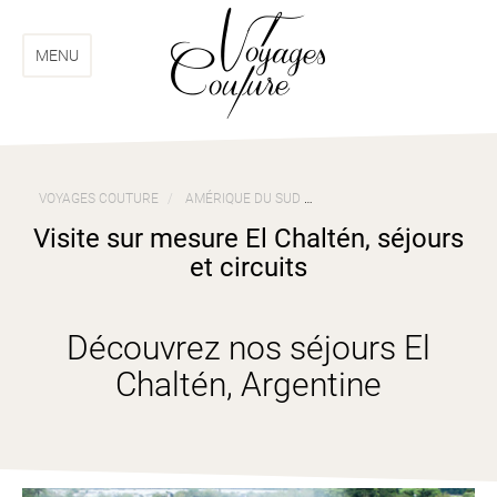
Aller
Aller
au
au
menu
contenu
MENU
VOYAGES COUTURE
AMÉRIQUE DU SUD
VOYAGES ARGENTINE
V
Visite sur mesure El Chaltén, séjours
et circuits
Découvrez nos séjours El
Chaltén, Argentine