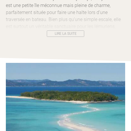
est une petite île méconnue mais pleine de charme,
parfaitement située pour faire une halte lors d’une
traversée en bateau. Bien plus qu’une simple escale, elle
est surtout un véritable sanctuaire pour les lémuriens,
emblèmes de Madagascar.
LIRE LA SUITE
Dans un environnement protégé et paisible, plusieurs
groupes de lémuriens vivent en liberté sur l’île. Leur
observation est facile et accessible à tous : il n’est pas
rare qu’ils viennent à la rencontre des visiteurs, curieux
mais respectueux, dans un cadre préservé où ils évoluent
naturellement.
Nosy Antsoha se prête parfaitement à une pause
baignade, une promenade dans la végétation ou un
pique-nique les pieds dans le sable, tout en profitant de la
beauté des lieux et de l’ambiance sereine de l’île.
Voyages Couture inclut volontiers Nosy Antsoha dans un
itinéraire sur mesure, pour enrichir votre découverte de
l’archipel tout en vivant un moment unique au contact des