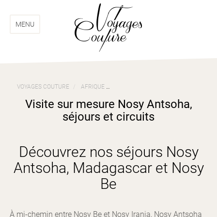
Aller
Aller
au
au
menu
contenu
MENU
VOYAGES COUTURE
AFRIQUE
VOYAGES MADAGASCAR ET NOSY BE
Visite sur mesure Nosy Antsoha,
séjours et circuits
Découvrez nos séjours Nosy
Antsoha, Madagascar et Nosy
Be
À mi-chemin entre Nosy Be et Nosy Iranja, Nosy Antsoha