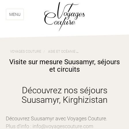
Aller
Aller
au
au
menu
contenu
MENU
VOYAGES COUTURE
ASIE ET OCÉANIE
VOYAGES KIRGHIZISTAN
Visite sur mesure Suusamyr, séjours
et circuits
Découvrez nos séjours
Suusamyr, Kirghizistan
Découvrez Suusamyr avec Voyages Couture.
Plus d’info : info@voyagescouture.com