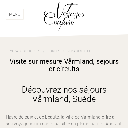
Aller
Aller
au
au
menu
contenu
MENU
VOYAGES COUTURE
EUROPE
VOYAGES SUÈDE
VISITE SUR MES
Visite sur mesure Vårmland, séjours
et circuits
Découvrez nos séjours
Vårmland, Suède
Havre de paix et de beauté, la ville de Vårmland offre à
ses voyageurs un cadre paisible en pleine nature. Abritant