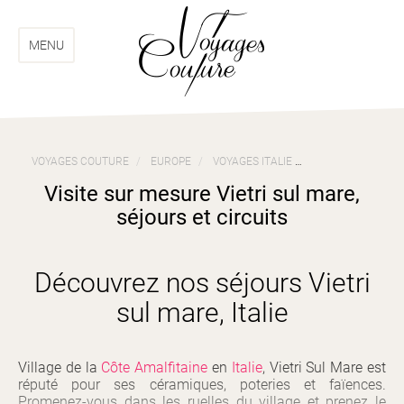
Aller
Aller
au
au
menu
contenu
MENU
VOYAGES COUTURE
EUROPE
VOYAGES ITALIE
VISITE SUR MESUR
Visite sur mesure Vietri sul mare,
séjours et circuits
Découvrez nos séjours Vietri
sul mare, Italie
Village de la
Côte Amalfitaine
en
Italie
, Vietri Sul Mare est
réputé pour ses céramiques, poteries et faïences.
Promenez-vous dans les ruelles du village et prenez le