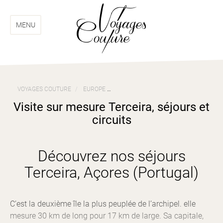
Aller
Aller
au
au
menu
contenu
MENU
VOYAGES COUTURE
EUROPE
VOYAGES AÇORES (PORTUGAL)
VI
Visite sur mesure Terceira, séjours et
circuits
Découvrez nos séjours
Terceira, Açores (Portugal)
C’est la deuxième île la plus peuplée de l’archipel. elle
mesure 30 km de long pour 17 km de large. Sa capitale,