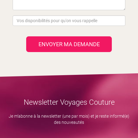
ENVOYER MA DEMANDE
Newsletter Voyages Couture
Je m’abonne à la newsletter (une par mois) et je reste informé(e)
des nouveautés