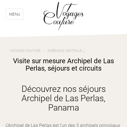
Aller
Aller
au
au
menu
contenu
MENU
VOYAGES COUTURE
AMÉRIQUE CENTRALE
VOYAGES PANAMA
V
Visite sur mesure Archipel de Las
Perlas, séjours et circuits
Découvrez nos séjours
Archipel de Las Perlas,
Panama
L’Archipel de Las Perlas est l’un des 3 archipels principaux